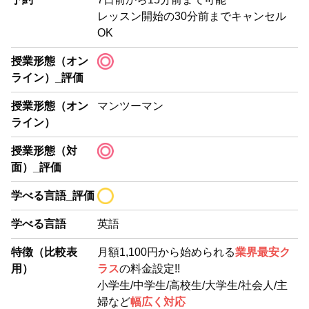
レッスン開始の30分前までキャンセル
OK
授業形態（オン
ライン）_評価
授業形態（オン
マンツーマン
ライン）
授業形態（対
面）_評価
学べる言語_評価
学べる言語
英語
特徴（比較表
月額1,100円から始められる
業界最安ク
用）
ラス
の料金設定!!
小学生/中学生/高校生/大学生/社会人/主
婦など
幅広く対応