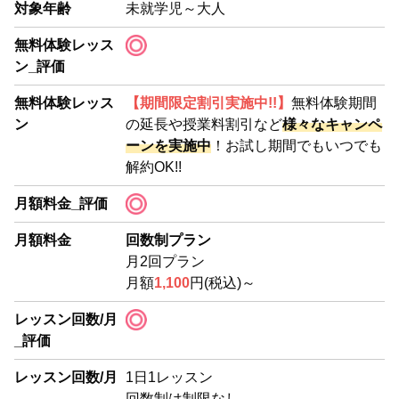
対象年齢
未就学児～大人
無料体験レッス
ン_評価
無料体験レッス
【期間限定割引実施中!!】
無料体験期間
ン
の延長や授業料割引など
様々なキャンペ
ーンを実施中
！お試し期間でもいつでも
解約OK!!
月額料金_評価
月額料金
回数制プラン
月2回プラン
月額
1,100
円(税込)～
レッスン回数/月
_評価
レッスン回数/月
1日1レッスン
回数制は制限なし