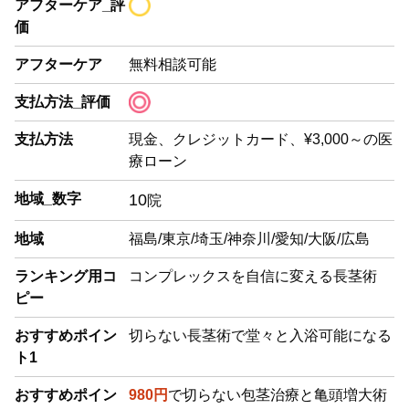
アフターケア_評
価
アフターケア
無料相談可能
支払方法_評価
支払方法
現金、クレジットカード、¥3,000～の医
療ローン
地域_数字
10
院
地域
福島/東京/埼玉/神奈川/愛知/大阪/広島
ランキング用コ
コンプレックスを自信に変える長茎術
ピー
おすすめポイン
切らない長茎術で堂々と入浴可能になる
ト1
おすすめポイン
980円
で切らない包茎治療と亀頭増大術