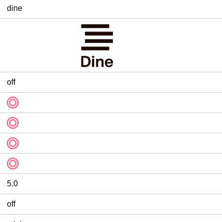
dine
off
5.0
off