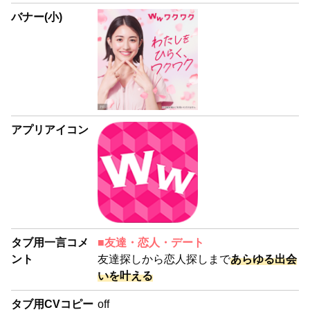
バナー(小)
アプリアイコン
タブ用一言コメ
■友達・恋人・デート
ント
友達探しから恋人探しまで
あらゆる出会
いを叶える
タブ用CVコピー
off