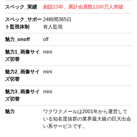
スペック_実績
創設23年、累計会員数1200万人突破
スペック_サポー
24時間365日
ト監視体制
有人監視
魅力_onoff
off
魅力1_画像サイ
mini
ズ切替
魅力2_画像サイ
mini
ズ切替
魅力3_画像サイ
mini
ズ切替
魅力
ワクワクメールは2001年から運営して
いる知名度抜群の業界最大級の巨大出会
い系サービスです。