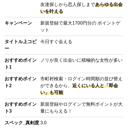
友達探しから恋人探しまで
あらゆる出会
いを叶える
キャンペーン
新規登録で
最大1700円分
の ポイントゲ
ット
タイトル上コピ
今日すぐ会える
ー
おすすめポイン
ノリが良く
出会いに積極的な女性
が多い
ト1
おすすめポイン
市町村検索・ログイン時間順の並び替え
ト2
ができるから、
近くにいる人と「即会
い」も可能
おすすめポイン
新規登録やログインで
無料ポイントが大
ト3
量
にもらえる！
スペック_真剣度
3.0