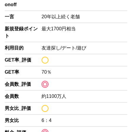
onoff
一言
20年以上続く老舗
新規登録ポイン
最大
1700円
相当
ト
利用目的
友達探し/デート/遊び
GET率_評価
GET率
70％
会員数_評価
会員数
約1100万人
男女比_評価
男女比
6：4