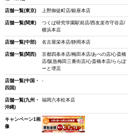
店舗一覧(東京)
上野御徒町店/銀座本店
店舗一覧(関東)
つくば研究学園駅前店/西友楽市守谷店/
横浜本店
店舗一覧(中部)
名古屋栄本店/静岡本店
店舗一覧(関西)
京都四条本店/梅田本店/あべの店/心斎橋
店/阪急梅田三番街店/心斎橋本店/ららぽ
ーと堺店
店舗一覧(中国・
-
四国)
店舗一覧(九州・
福岡六本松本店
沖縄)
キャンペーン1画
像