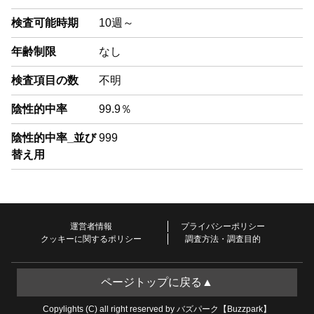
検査可能時期
10週～
年齢制限
なし
検査項目の数
不明
陰性的中率
99.9％
陰性的中率_並び
999
替え用
運営者情報
プライバシーポリシー
クッキーに関するポリシー
調査方法・調査目的
ページトップに戻る▲
Copylights (C) all right reserved by バズパーク【Buzzpark】