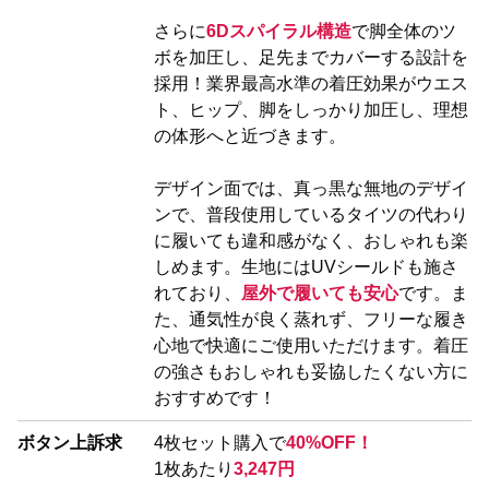
さらに
6Dスパイラル構造
で脚全体のツ
ボを加圧し、足先までカバーする設計を
採用！業界最高水準の着圧効果がウエス
ト、ヒップ、脚をしっかり加圧し、理想
の体形へと近づきます。
デザイン面では、真っ黒な無地のデザイ
ンで、普段使用しているタイツの代わり
に履いても違和感がなく、おしゃれも楽
しめます。生地にはUVシールドも施さ
れており、
屋外で履いても安心
です。ま
た、通気性が良く蒸れず、フリーな履き
心地で快適にご使用いただけます。着圧
の強さもおしゃれも妥協したくない方に
おすすめです！
ボタン上訴求
4枚セット購入で
40%OFF！
1枚あたり
3,247円