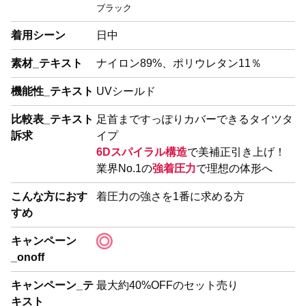
ブラック
着用シーン
日中
素材_テキスト
ナイロン89%、ポリウレタン11％
機能性_テキスト
UVシールド
比較表_テキスト
足首まですっぽりカバーできるタイツタ
訴求
イプ
6Dスパイラル構造
で美補正引き上げ！
業界No.1の
強着圧力
で理想の体形へ
こんな方におす
着圧力の強さを1番に求める方
すめ
キャンペーン
_onoff
キャンペーン_テ
最大約40%OFFのセット売り
キスト