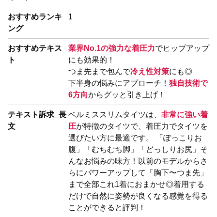
おすすめランキ
1
ング
おすすめテキス
業界No.1の強力な着圧力
でヒップアップ
ト
にも効果的！
つま先まで包んで
冷え性対策
にも◎
下半身の悩みにアプローチ！
独自技術で
6方向
からグッと引き上げ！
テキスト訴求_長
ベルミススリムタイツは、
非常に強い着
文
圧
が特徴のタイツで、着圧力でタイツを
選びたい方に最適です。 「ぽっこりお
腹」「むちむち脚」「どっしりお尻」そ
んなお悩みの味方！以前のモデルからさ
らにパワーアップして「胸下〜つま先」
まで全部これ1着におまかせ◎着用する
だけで自然に姿勢が良くなる感覚を得る
ことができると評判！