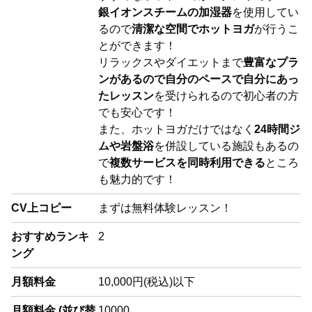
銀イオンスチームの加湿器
を使用してい
るので
清潔な空間でホットヨガ
が行うこ
とができます！
リラックスやダイエットまで
豊富なプラ
ンがあるので自分のペースで自分にあっ
たレッスン
を受けられるので初心者の方
でも安心です！
また、ホットヨガだけではなく
24時間ジ
ムや岩盤浴
を併設している施設もあるの
で
複数サービスを同時利用できる
ところ
も魅力的です！
CV上コピー
まずは無料体験レッスン！
おすすめランキ
2
ング
月額料金
10,000円(税込)以下
月額料金 (並び替
10000