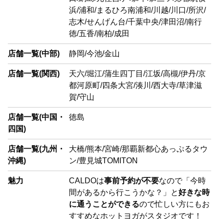
浜/浦和/まるひろ南浦和/川越/川口/所沢/
志木/せんげん台/千葉中央/津田沼/南行
徳/五香/南柏/成田
店舗一覧(中部)
静岡/今池/金山
店舗一覧(関西)
天六/堀江/蒲生四丁目/江坂/高槻/伊丹/京
都河原町/四条大宮/湊川/西大寺/草津滋
賀/守山
店舗一覧(中国・
徳島
四国)
店舗一覧(九州・
大橋/熊本/宮崎/那覇新都心あっぷるタウ
沖縄)
ン/豊見城TOMITON
魅力
CALDOは
事前予約が不要
なので「今時
間があるから行こうかな？」と
好きな時
に通うことができる
ので忙しい方にもお
すすめなホットヨガがスタジオです！