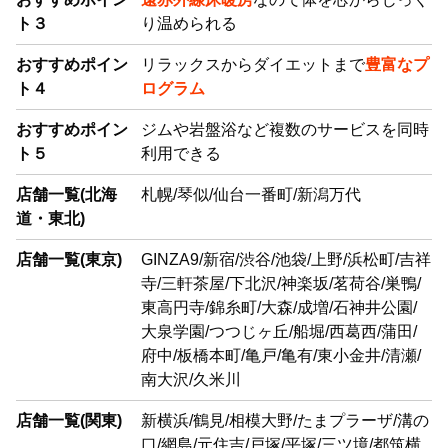
ト３
り温められる
おすすめポイン
リラックスからダイエットまで
豊富なプ
ト４
ログラム
おすすめポイン
ジムや岩盤浴など複数のサービスを同時
ト５
利用できる
店舗一覧(北海
札幌/琴似/仙台一番町/新潟万代
道・東北)
店舗一覧(東京)
GINZA9/新宿/渋谷/池袋/上野/浜松町/吉祥
寺/三軒茶屋/下北沢/神楽坂/茗荷谷/巣鴨/
東高円寺/錦糸町/大森/成増/石神井公園/
大泉学園/つつじヶ丘/船堀/西葛西/蒲田/
府中/板橋本町/亀戸/亀有/東小金井/清瀬/
南大沢/久米川
店舗一覧(関東)
新横浜/鶴見/相模大野/たまプラーザ/溝の
口/網島/元住吉/戸塚/平塚/三ツ境/都筑横