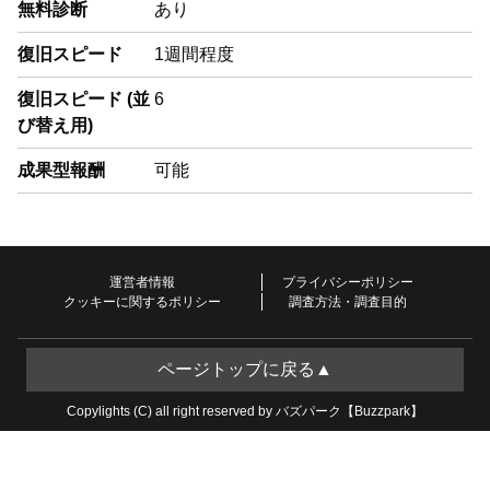
無料診断
あり
復旧スピード
1週間程度
復旧スピード (並
6
び替え用)
成果型報酬
可能
運営者情報
プライバシーポリシー
クッキーに関するポリシー
調査方法・調査目的
ページトップに戻る▲
Copylights (C) all right reserved by バズパーク【Buzzpark】