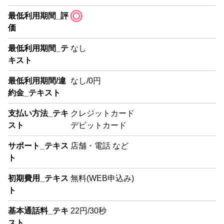
最低利用期間_評
価
最低利用期間_テ
なし
キスト
最低利用期間/違
なし/0円
約金_テキスト
支払い方法_テキ
クレジットカード
スト
デビットカード
サポート_テキス
店舗・電話 など
ト
初期費用_テキス
無料(WEB申込み)
ト
基本通話料_テキ
22円/30秒
スト