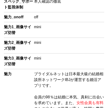
スペック_サポー
本人確認の徹底
ト監視体制
魅力_onoff
off
魅力1_画像サイ
mini
ズ切替
魅力2_画像サイ
mini
ズ切替
魅力3_画像サイ
mini
ズ切替
魅力
ブライダルネットは日本最大級の結婚相
談所ネットワークIBJが運営する婚活ア
プリです。
会員の98％は結婚に本気、真剣に出会い
を求めています。また、
女性会員も有料