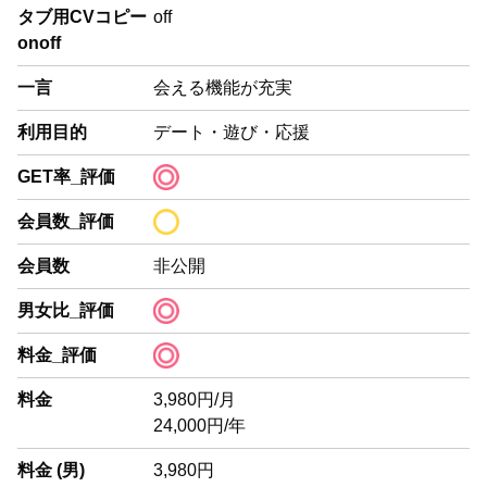
タブ用CVコピー
off
onoff
一言
会える機能が充実
利用目的
デート・遊び・応援
GET率_評価
会員数_評価
会員数
非公開
男女比_評価
料金_評価
料金
3,980円/月
24,000円/年
料金 (男)
3,980円