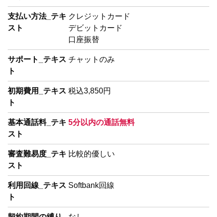
支払い方法_テキ
クレジットカード
スト
デビットカード
口座振替
サポート_テキス
チャットのみ
ト
初期費用_テキス
税込3,850円
ト
基本通話料_テキ
5分以内の通話無料
スト
審査難易度_テキ
比較的優しい
スト
利用回線_テキス
Softbank回線
ト
契約期間の縛り_
なし