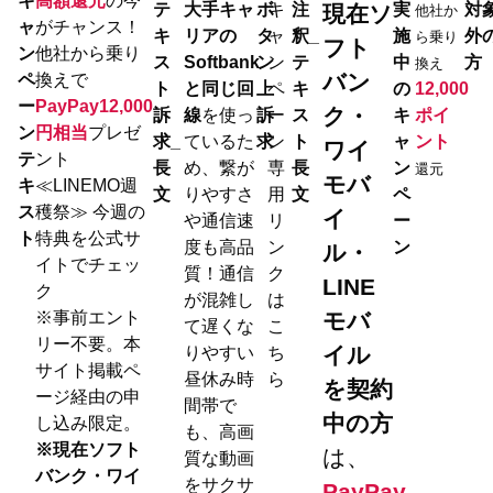
キ
高額還元
の今
テ
大手キャ
ボ
キ
注
実
対
現在ソ
他社か
ャ
がチャンス！
キ
リアの
タ
ャ
釈_
施
外
ら乗り
フト
ン
他社から乗り
ス
Softbank
ン
ン
テ
中
方
換え
バン
ペ
換えで
ト
と同じ回
上
ペ
キ
の
12,000
ー
PayPay12,000
ク・
訴
線
を使っ
訴
ー
ス
キ
ポイ
ン
円相当
プレゼ
求_
ているた
求
ン
ト
ャ
ント
ワイ
テ
ント
長
め、繋が
専
長
ン
還元
モバ
キ
≪LINEMO週
文
りやすさ
用
文
ペ
ス
穫祭≫ 今週の
イ
や通信速
リ
ー
ト
特典を公式サ
度も高品
ン
ン
ル・
イトでチェッ
質！通信
ク
LINE
ク
が混雑し
は
※事前エント
モバ
て遅くな
こ
リー不要。本
イル
りやすい
ち
サイト掲載ペ
昼休み時
ら
を契約
ージ経由の申
間帯で
中の方
し込み限定。
も、高画
※現在ソフト
は、
質な動画
バンク・ワイ
をサクサ
PayPay