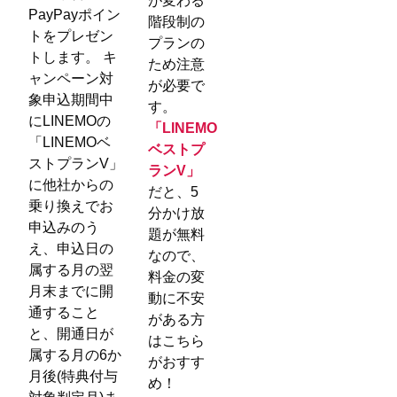
が変わる
PayPayポイン
階段制の
トをプレゼン
プランの
トします。 キ
ため注意
ャンペーン対
が必要で
象申込期間中
す。
にLINEMOの
「LINEMO
「LINEMOベ
ベストプ
ストプランV」
ランV」
に他社からの
だと、5
乗り換えでお
分かけ放
申込みのう
題が無料
え、申込日の
なので、
属する月の翌
料金の変
月末までに開
動に不安
通すること
がある方
と、開通日が
はこちら
属する月の6か
がおすす
月後(特典付与
め！