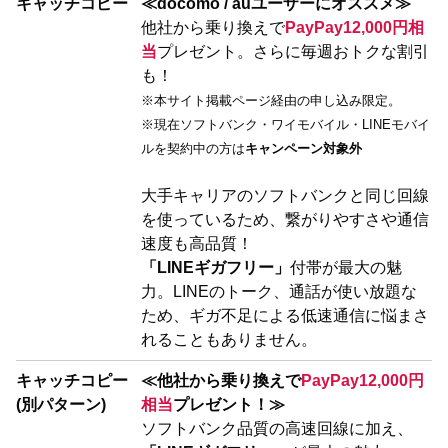
キャッチコピー
≪docomo / auユーザーにオススメ≫
他社から乗り換えで
PayPay12,000円相
当
プレゼント。さらに毎週おトクな割引
も！
※本サイト掲載ページ経由の申し込み限定。
※現在ソフトバンク・ワイモバイル・LINEモバイ
ルを契約中の方は
キャンペーン対象外
大手キャリアのソフトバンクと同じ回線
を使っているため、繋がりやすさや通信
速度も高品質！
「LINEギガフリー」
付帯が最大の魅
力。LINEのトーク、通話が使い放題な
ため、ギガ不足による低速通信に悩まさ
れることもありません。
キャッチコピー
≪他社から乗り換えで
PayPay12,000円
(別パターン)
相当
プレゼント！≫
ソフトバンク品質の高速回線に加え、