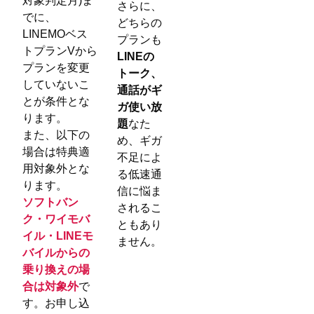
対象判定月)ま
さらに、
でに、
どちらの
LINEMOベス
プランも
トプランVから
LINEの
プランを変更
トーク、
していないこ
通話がギ
とが条件とな
ガ使い放
ります。
題
なた
また、以下の
め、ギガ
場合は特典適
不足によ
用対象外とな
る低速通
ります。
信に悩ま
ソフトバン
されるこ
ク・ワイモバ
ともあり
イル・LINEモ
ません。
バイルからの
乗り換えの場
合は対象外
で
す。お申し込