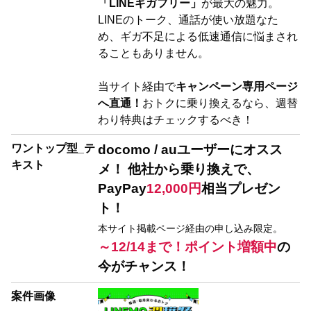
「LINEギガフリー」
が最大の魅力。
LINEのトーク、通話が使い放題なた
め、ギガ不足による低速通信に悩まされ
ることもありません。
当サイト経由で
キャンペーン専用ページ
へ直通！
おトクに乗り換えるなら、週替
わり特典はチェックするべき！
ワントップ型_テ
docomo / auユーザーにオスス
キスト
メ！ 他社から乗り換えで、
PayPay
12,000円
相当プレゼン
ト！
本サイト掲載ページ経由の申し込み限定。
～12/14まで！ポイント増額中
の
今がチャンス！
案件画像