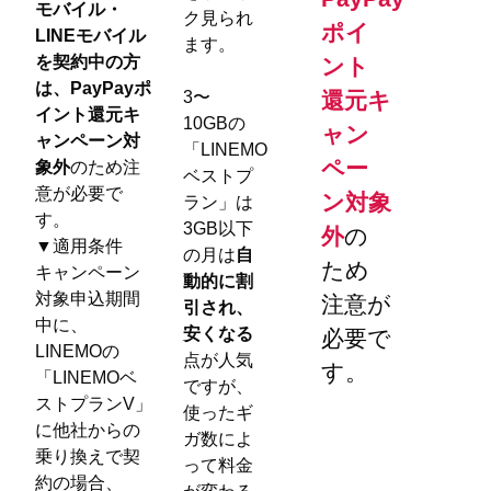
モバイル・
ク見られ
ポイ
LINEモバイル
ます。
を契約中の方
ント
は、PayPayポ
3〜
還元キ
イント還元キ
10GBの
ャン
ャンペーン対
「LINEMO
ペー
象外
のため注
ベストプ
意が必要で
ン対象
ラン」は
す。
3GB以下
外
の
▼適用条件
の月は
自
ため
キャンペーン
動的に割
対象申込期間
注意が
引され、
中に、
安くなる
必要で
LINEMOの
点が人気
す。
「LINEMOベ
ですが、
ストプランV」
使ったギ
に他社からの
ガ数によ
乗り換えで契
って料金
約の場合、