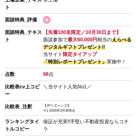
ト
面談特典_評価
面談特典_テキス
【先着100名限定／10月30日まで】
ト
面談参加で
最大60,000円
相当の
えらべる
デジタルギフトプレゼント!!
当サイト
限定タイアップ
「特別レポートプレゼント」
実施中！
点数
98
点
比較表cv上コピ
＼当サイト人気No1／
ー
【JPリターンズ】
比較表_注釈
※1 2026年3月末時点
ランキングタイ
保証が充実!!手堅い不動産投資ならコチ
トルコピー
ラ