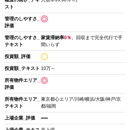
※1
スト
管理のしやすさ_
評価
管理のしやすさ_
家賃滞納率
0％
。回収まで完全代行で手
テキスト
間いらず
投資額_評価
投資額_テキスト
10万～
所有物件エリア_
評価
所有物件エリア_
東京都心エリア/川崎/横浜/大阪/神戸/京
テキスト
都/福岡
上場企業_評価
上場企業_テキス
非上場