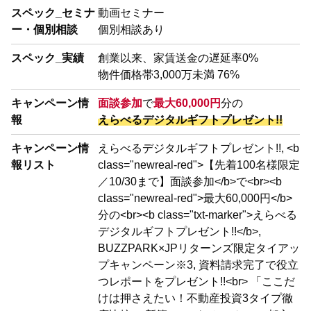
スペック_セミナ
動画セミナー
ー・個別相談
個別相談あり
スペック_実績
創業以来、家賃送金の遅延率0%
物件価格帯3,000万未満 76%
キャンペーン情
面談参加
で
最大60,000円
分の
報
えらべるデジタルギフトプレゼント!!
キャンペーン情
えらべるデジタルギフトプレゼント!!, <b
報リスト
class="newreal-red">【先着100名様限定
／10/30まで】面談参加</b>で<br><b
class="newreal-red">最大60,000円</b>
分の<br><b class="txt-marker">えらべる
デジタルギフトプレゼント!!</b>,
BUZZPARK×JPリターンズ限定タイアッ
プキャンペーン※3, 資料請求完了で役立
つレポートをプレゼント!!<br> 「ここだ
けは押さえたい！不動産投資3タイプ徹