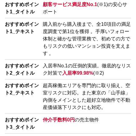
おすすめポイン
顧客サービス満足度No.1
(※1)の安心サ
ト1_タイトル
ポート
おすすめポイン
購入前から購入後まで、全10項目の満足
ト1_テキスト
度調査で第1位を獲得 。手厚いフォロー
体制と確かな管理業務で、初めての方で
もリスクの低いマンション投資を支えま
す 。
おすすめポイン
入居率No.1の圧倒的実績。徹底的なリス
ト2_タイトル
ク対策で
入居率99.98%
(※2)
おすすめポイン
超高稼働エリアを専門的に取り揃え、空
ト2_テキスト
室リスクに対応。また東京の「山手線」
内側をメインとした超好立地物件で不動
産価値落下リスクにも対応。
おすすめポイン
仲介手数料0円
の売主物件
ト3_タイトル