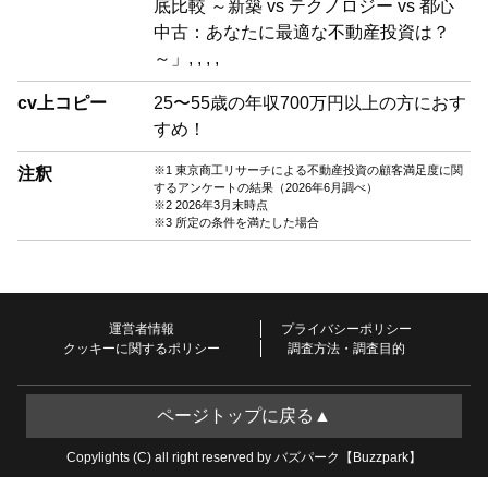
底比較 ～新築 vs テクノロジー vs 都心
中古：あなたに最適な不動産投資は？
～」, , , ,
cv上コピー
25〜55歳の年収700万円以上の方におす
すめ！
※1 東京商工リサーチによる不動産投資の顧客満足度に関
注釈
するアンケートの結果（2026年6月調べ）
※2 2026年3月末時点
※3 所定の条件を満たした場合
運営者情報
プライバシーポリシー
クッキーに関するポリシー
調査方法・調査目的
ページトップに戻る▲
Copylights (C) all right reserved by バズパーク【Buzzpark】