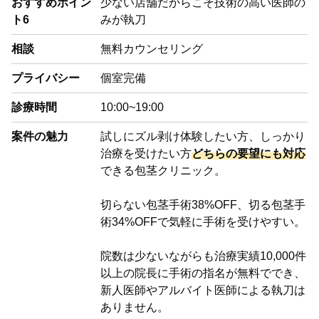
おすすめポイン
少ない店舗だからこそ技術の高い医師の
ト6
みが執刀
相談
無料カウンセリング
プライバシー
個室完備
診療時間
10:00~19:00
案件の魅力
試しにズル剥け体験したい方、しっかり
治療を受けたい方
どちらの要望にも対応
できる包茎クリニック。
切らない包茎手術
38%OFF
、切る包茎手
術
34%OFF
で気軽に手術を受けやすい。
院数は少ないながらも治療実績10,000件
以上の院長に手術の指名が無料ででき、
新人医師やアルバイト医師による執刀は
ありません。