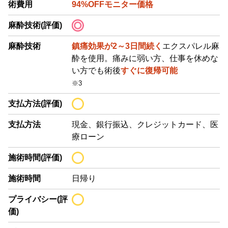
術費用
94%OFFモニター価格
麻酔技術(評価)
麻酔技術
鎮痛効果が2～3日間続く
エクスパレル麻
酔を使用。痛みに弱い方、仕事を休めな
い方でも術後
すぐに復帰可能
※3
支払方法(評価)
支払方法
現金、銀行振込、クレジットカード、医
療ローン
施術時間(評価)
施術時間
日帰り
プライバシー(評
価)