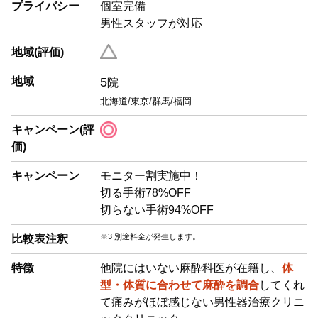
プライバシー
個室完備
男性スタッフが対応
地域(評価)
地域
5
院
北海道/東京/群馬/福岡
キャンペーン(評
価)
キャンペーン
モニター割実施中！
切る手術78%OFF
切らない手術94%OFF
※3 別途料金が発生します。
比較表注釈
特徴
他院にはいない麻酔科医が在籍し、
体
型・体質に合わせて麻酔を調合
してくれ
て痛みがほぼ感じない男性器治療クリニ