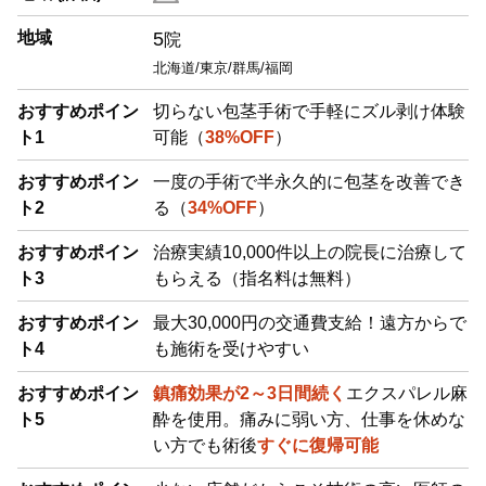
地域
5
院
北海道/東京/群馬/福岡
おすすめポイン
切らない包茎手術で手軽にズル剥け体験
ト1
可能（
38%OFF
）
おすすめポイン
一度の手術で半永久的に包茎を改善でき
ト2
る（
34%OFF
）
おすすめポイン
治療実績10,000件以上の院長に治療して
ト3
もらえる（指名料は無料）
おすすめポイン
最大30,000円の交通費支給！遠方からで
ト4
も施術を受けやすい
おすすめポイン
鎮痛効果が2～3日間続く
エクスパレル麻
ト5
酔を使用。痛みに弱い方、仕事を休めな
い方でも術後
すぐに復帰可能