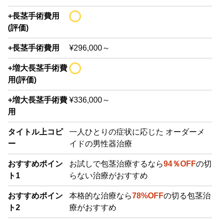
+長茎手術費用
(評価)
+長茎手術費用
¥296,000～
+増大長茎手術費
用(評価)
+増大長茎手術費
¥336,000～
用
タイトル上コピ
一人ひとりの症状に応じた オーダーメ
ー
イドの男性器治療
おすすめポイン
お試しで包茎治療するなら
94％OFF
の切
ト1
らない治療がおすすめ
おすすめポイン
本格的な治療なら
78%OFF
の切る包茎治
ト2
療がおすすめ