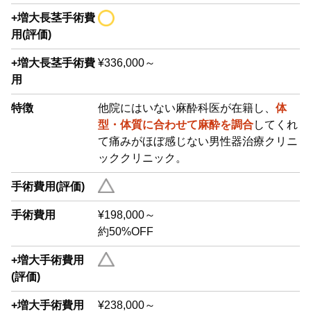
+増大長茎手術費
用(評価)
+増大長茎手術費
¥336,000～
用
特徴
他院にはいない麻酔科医が在籍し、
体
型・体質に合わせて麻酔を調合
してくれ
て痛みがほぼ感じない男性器治療クリニ
ッククリニック。
手術費用(評価)
手術費用
¥198,000～
約50%OFF
+増大手術費用
(評価)
+増大手術費用
¥238,000～