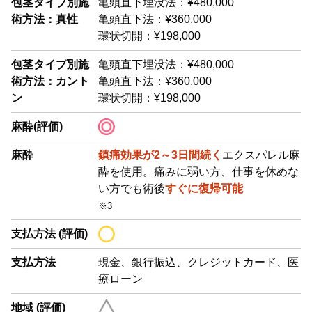
包茎タイプ別施
亀頭直下埋没法：¥480,000
術方法：真性
亀頭直下法：¥360,000
環状切開：¥198,000
包茎タイプ別施
亀頭直下埋没法：¥480,000
術方法：カント
亀頭直下法：¥360,000
ン
環状切開：¥198,000
麻酔(評価)
麻酔
鎮痛効果が2～3日間続く
エクスパレル麻
酔を使用。痛みに弱い方、仕事を休めな
い方でも術後
すぐに復帰可能
※3
支払方法 (評価)
支払方法
現金、銀行振込、クレジットカード、医
療ローン
地域 (評価)