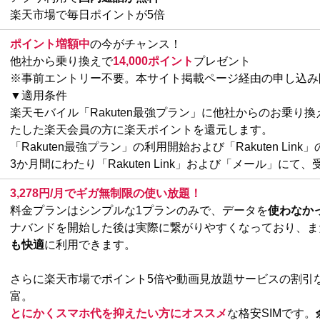
楽天市場で毎日ポイントが5倍
ポイント増額中
の今がチャンス！
他社から乗り換えで
14,000ポイント
プレゼント
※事前エントリー不要。本サイト掲載ページ経由の申し込み
▼適用条件
楽天モバイル「Rakuten最強プラン」に他社からのお乗り換
たした楽天会員の方に楽天ポイントを還元します。
「Rakuten最強プラン」の利用開始および「Rakuten L
3か月間にわたり「Rakuten Link」および「メール」に
3,278円/月でギガ無制限の使い放題！
料金プランはシンプルな1プランのみで、データを
使わなか
ナバンドを開始した後は実際に繋がりやすくなっており、ま
も快適
に利用できます。
さらに楽天市場でポイント5倍や動画見放題サービスの割引
富。
とにかくスマホ代を抑えたい方にオススメ
な格安SIMです。