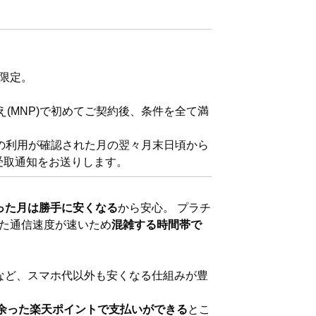
限定。
え(MNP)で初めてご契約後、条件を全て満
ink」の利用が確認された月の翌々月末日頃から
て、受取通知をお送りします。
った月は勝手に安くなる
から安心。 プラチ
た通信速度が速いため
混雑する時間帯で
など、スマホ代以外も安くなる仕組みが豊
余った楽天ポイントで支払いができる
とこ