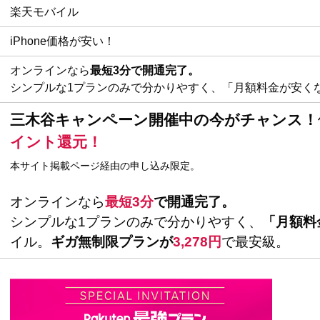
楽天モバイル
iPhone価格が安い！
オンラインなら
最短3分で開通完了。
シンプルな1プランのみで分かりやすく、「月額料金が安く
三木谷キャンペーン開催中の今がチャンス！
イント還元！
本サイト掲載ページ経由の申し込み限定。
オンラインなら
最短3分
で開通完了。
シンプルな1プランのみで分かりやすく、
「月額料
イル。
ギガ無制限プランが
3,278円
で最安級。