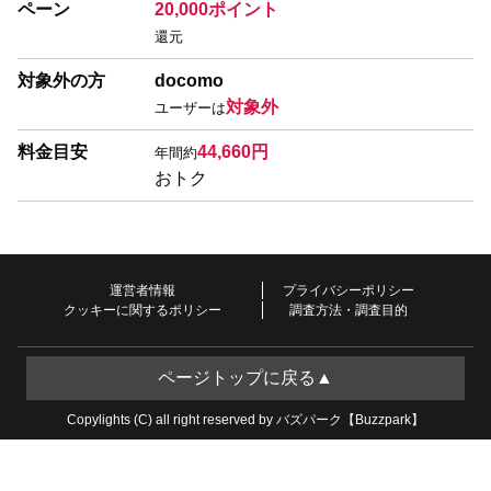
ペーン
20,000ポイント
還元
対象外の方
docomo
対象外
ユーザーは
料金目安
44,660円
年間約
おトク
運営者情報
プライバシーポリシー
クッキーに関するポリシー
調査方法・調査目的
ページトップに戻る▲
Copylights (C) all right reserved by バズパーク【Buzzpark】