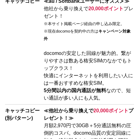
キャッチコピー
≪au / Softbankユーザーにオススメ≫
他社から乗り換えで
20,000ポイント
プレ
ゼント！
※本サイト掲載ページ経由の申し込み限定。
※現在docomoを契約中の方は
キャンペーン対象
外
docomoの安定した回線が魅力的。繋が
りやすさは数ある格安SIMのなかでもト
ップクラス！
快適にインターネットを利用したい人に
は一番おすすめな格安SIM。
5分間以内の国内通話が無料
なので、短
い通話が多い人にも人気。
キャッチコピー
≪他社から乗り換えで
20,000ポイント
プ
(別パターン)
レゼント！≫
月額2,970円で30GB＋5分通話無料の圧
倒的コスパ。docomo品質の安定回線に