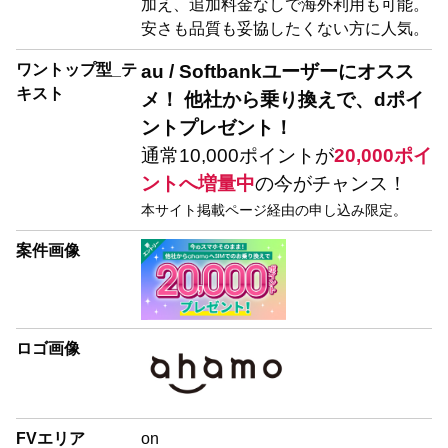
加え、追加料金なしで海外利用も可能。
安さも品質も妥協したくない方に人気。
ワントップ型_テ
au / Softbankユーザーにオスス
キスト
メ！ 他社から乗り換えで、dポイ
ントプレゼント！
通常10,000ポイントが
20,000ポイ
ントへ増量中
の今がチャンス！
本サイト掲載ページ経由の申し込み限定。
案件画像
ロゴ画像
FVエリア
on