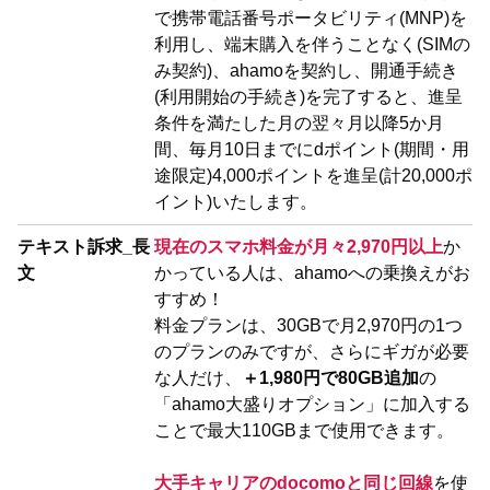
で携帯電話番号ポータビリティ(MNP)を
利用し、端末購入を伴うことなく(SIMの
み契約)、ahamoを契約し、開通手続き
(利用開始の手続き)を完了すると、進呈
条件を満たした月の翌々月以降5か月
間、毎月10日までにdポイント(期間・用
途限定)4,000ポイントを進呈(計20,000ポ
イント)いたします。
テキスト訴求_長
現在のスマホ料金が月々2,970円以上
か
文
かっている人は、ahamoへの乗換えがお
すすめ！
料金プランは、30GBで月2,970円の1つ
のプランのみですが、さらにギガが必要
な人だけ、
＋1,980円で80GB追加
の
「ahamo大盛りオプション」に加入する
ことで最大110GBまで使用できます。
大手キャリアのdocomoと同じ回線
を使