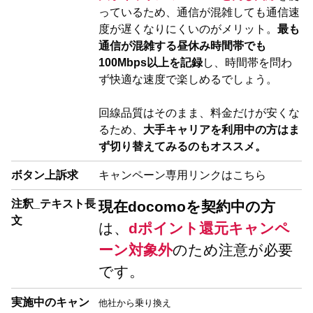
っているため、通信が混雑しても通信速
度が遅くなりにくいのがメリット。
最も
通信が混雑する昼休み時間帯でも
100Mbps以上を記録
し、時間帯を問わ
ず快適な速度で楽しめるでしょう。
回線品質はそのまま、料金だけが安くな
るため、
大手キャリアを利用中の方はま
ず切り替えてみるのもオススメ。
ボタン上訴求
キャンペーン専用リンクはこちら
注釈_テキスト長
現在docomoを契約中の方
文
は、
dポイント還元キャンペ
ーン対象外
のため注意が必要
です。
実施中のキャン
他社から乗り換え