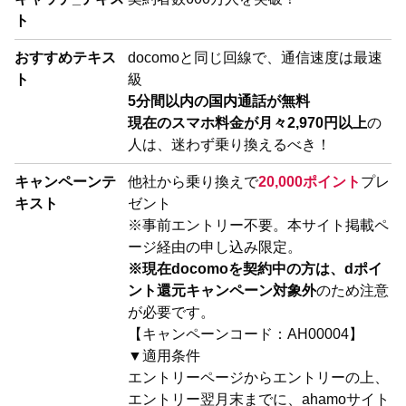
ト
おすすめテキス
docomoと同じ回線で、通信速度は最速
ト
級
5分間以内の国内通話が無料
現在のスマホ料金が月々2,970円以上
の
人は、迷わず乗り換えるべき！
キャンペーンテ
他社から乗り換えで
20,000ポイント
プレ
キスト
ゼント
※事前エントリー不要。本サイト掲載ペ
ージ経由の申し込み限定。
※現在docomoを契約中の方は、dポイ
ント還元キャンペーン対象外
のため注意
が必要です。
【キャンペーンコード：AH00004】
▼適用条件
エントリーページからエントリーの上、
エントリー翌月末までに、ahamoサイト