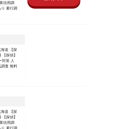
業信用調
あり
素行調
北海道
【探
満
【探偵】
ー対策
人
気調査
無料
北海道
【探
満
【探偵】
業信用調
あり
素行調