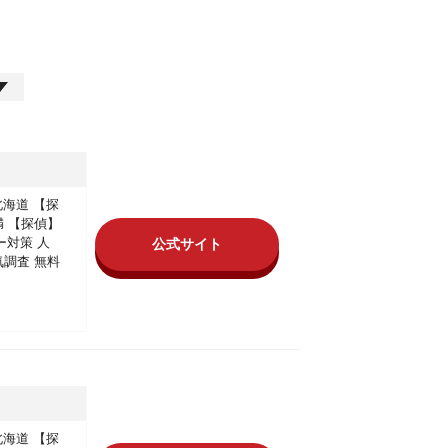
北海道
【探
満
【探偵】
ー対策
人
公式サイト
気調査
無料
北海道
【探