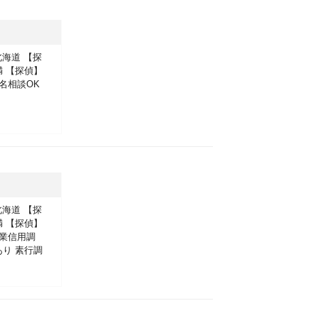
北海道
【探
満
【探偵】
名相談OK
北海道
【探
満
【探偵】
業信用調
あり
素行調