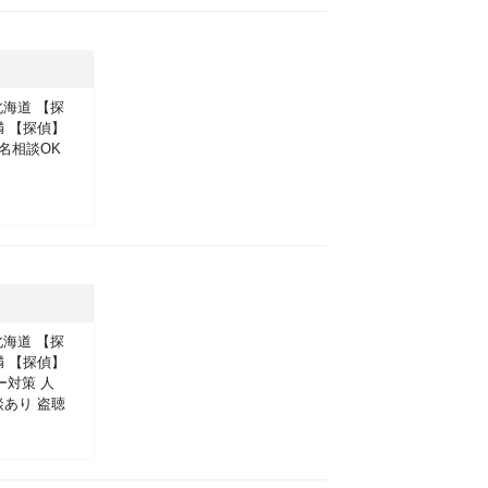
北海道
【探
満
【探偵】
名相談OK
北海道
【探
満
【探偵】
ー対策
人
談あり
盗聴