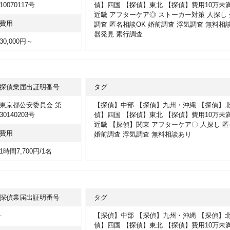
10070117号
偵】四国
【探偵】東北
【探偵】費用10万未
近畿
アフターケア◎
ストーカー対策
人探し
費用
調査
匿名相談OK
婚前調査
浮気調査
無料相
器発見
素行調査
30,000円～
探偵業届出証明番号
タグ
東京都公安委員会 第
【探偵】中部
【探偵】九州・沖縄
【探偵】
30140203号
偵】四国
【探偵】東北
【探偵】費用10万未
近畿
【探偵】関東
アフターケア〇
人探し
匿
費用
婚前調査
浮気調査
無料相談あり
1時間7,700円/1名
探偵業届出証明番号
タグ
-
【探偵】中部
【探偵】九州・沖縄
【探偵】
偵】四国
【探偵】東北
【探偵】費用10万未