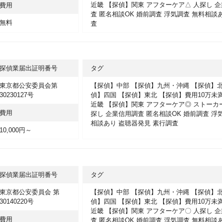
近畿
【探偵】関東
アフターケア△
人探し
企
費用
査
匿名相談OK
婚前調査
浮気調査
無料相談
無料
査
探偵業届出証明番号
タグ
東京都公安委員会第
【探偵】中部
【探偵】九州・沖縄
【探偵】
30230127号
偵】四国
【探偵】東北
【探偵】費用10万未
近畿
【探偵】関東
アフターケア◎
ストーカ
費用
探し
企業信用調査
匿名相談OK
婚前調査
浮
相談あり
盗聴器発見
素行調査
10,000円～
探偵業届出証明番号
タグ
東京都公安委員会 第
【探偵】中部
【探偵】九州・沖縄
【探偵】
30140220号
偵】四国
【探偵】東北
【探偵】費用10万未
近畿
【探偵】関東
アフターケア〇
人探し
企
費用
査
匿名相談OK
婚前調査
浮気調査
無料相談