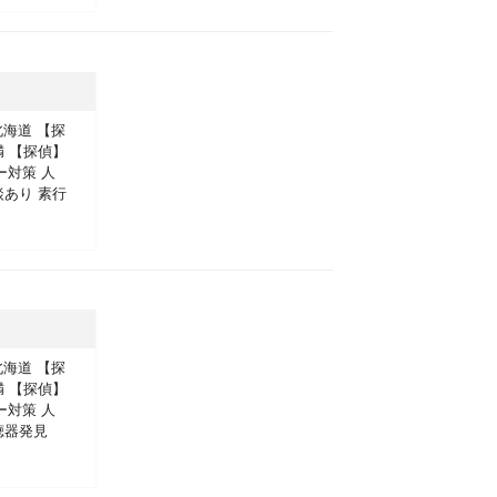
北海道
【探
満
【探偵】
ー対策
人
談あり
素行
北海道
【探
満
【探偵】
ー対策
人
聴器発見