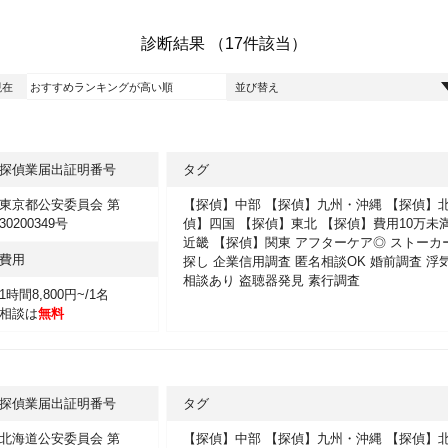
診断結果 （17件該当）
現在
おすすめランキングが高い順
探偵業届出証明番号
タグ
東京都公安委員会 第
【探偵】中部
【探偵】九州・沖縄
【探偵】
30200349号
偵】四国
【探偵】東北
【探偵】費用10万未
近畿
【探偵】関東
アフターケア◎
ストーカ
費用
探し
企業信用調査
匿名相談OK
婚前調査
浮
相談あり
盗聴器発見
素行調査
1時間8,800円~/1名
相談は
無料
探偵業届出証明番号
タグ
北海道公安委員会 第
【探偵】中部
【探偵】九州・沖縄
【探偵】