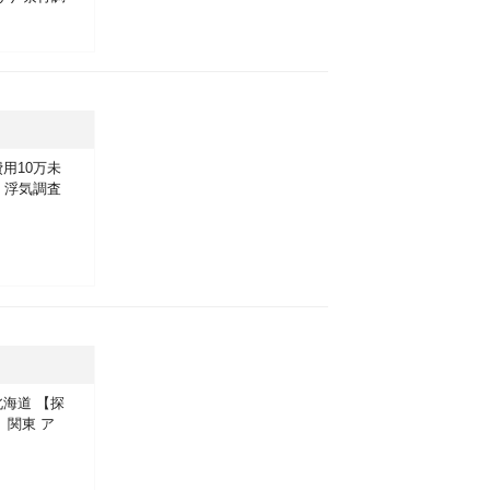
用10万未
G
浮気調査
北海道
【探
】関東
ア