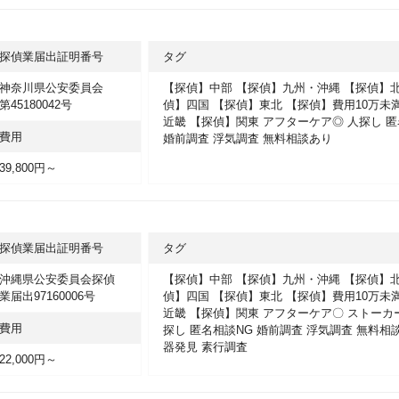
探偵業届出証明番号
タグ
神奈川県公安委員会
【探偵】中部
【探偵】九州・沖縄
【探偵】
第45180042号
偵】四国
【探偵】東北
【探偵】費用10万未
近畿
【探偵】関東
アフターケア◎
人探し
匿
費用
婚前調査
浮気調査
無料相談あり
39,800円～
探偵業届出証明番号
タグ
沖縄県公安委員会探偵
【探偵】中部
【探偵】九州・沖縄
【探偵】
業届出97160006号
偵】四国
【探偵】東北
【探偵】費用10万未
近畿
【探偵】関東
アフターケア〇
ストーカ
費用
探し
匿名相談NG
婚前調査
浮気調査
無料相
器発見
素行調査
22,000円～