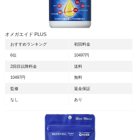
オメガエイド PLUS
おすすめランキング
初回料金
6位
10497円
2回目以降料金
送料
10497円
無料
監修
返金保証
なし
あり