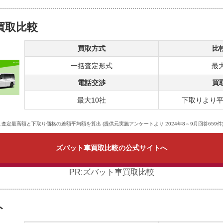
買取比較
買取方式
比
一括査定形式
最大
電話交渉
買
最大10社
下取りより平
査定最高額と下取り価格の差額平均額を算出 (提供元実施アンケートより 2024年8～9月回答659件
ズバット車買取比較の公式サイトへ
PR:ズバット車買取比較
ト