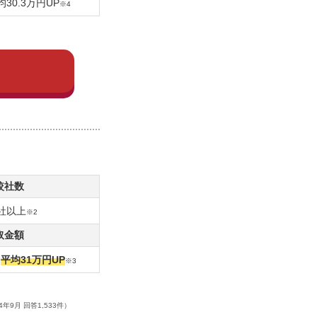
30.3万円UP
※4
較社数
0社以上
※2
取金額
り
平均31万円UP
※3
9月 回答1,533件）