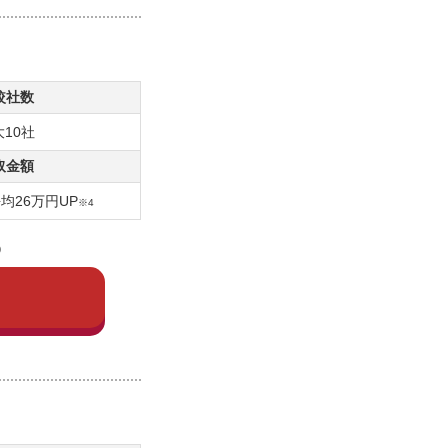
較社数
10社
取金額
均26万円UP
※4
)