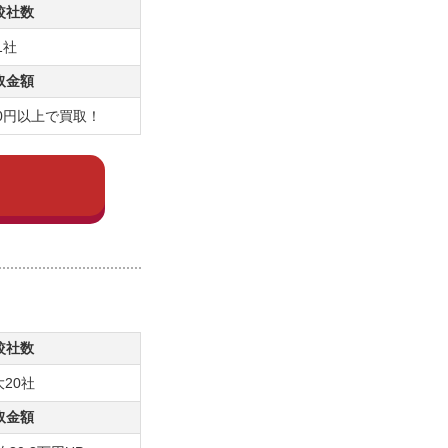
較社数
1社
取金額
0円以上で買取！
較社数
20社
取金額