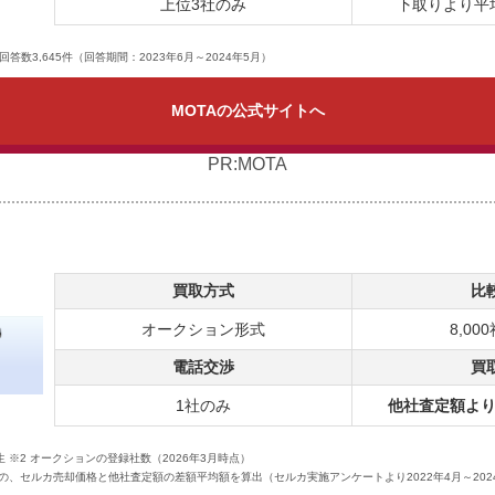
上位3社のみ
下取りより平均
回答数3,645件（回答期間：2023年6月～2024年5月）
MOTAの公式サイトへ
PR:MOTA
買取方式
比
オークション形式
8,00
電話交渉
買
1社のみ
他社査定額よ
 ※2 オークションの登録社数（2026年3月時点）
の、セルカ売却価格と他社査定額の差額平均額を算出（セルカ実施アンケートより2022年4月～2024年