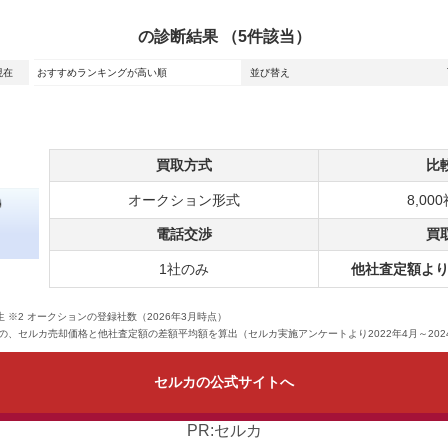
の診断結果 （5件該当）
現在
おすすめランキングが高い順
買取方式
比
オークション形式
8,00
電話交渉
買
1社のみ
他社査定額よ
 ※2 オークションの登録社数（2026年3月時点）
の、セルカ売却価格と他社査定額の差額平均額を算出（セルカ実施アンケートより2022年4月～2024年
セルカの公式サイトへ
PR:セルカ