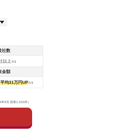
較社数
0社以上
※2
取金額
り
平均31万円UP
※3
9月 回答1,533件）