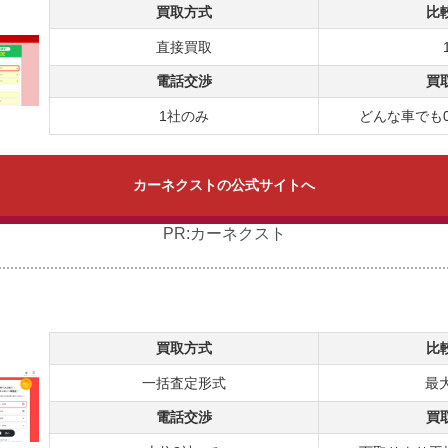
買取方式
比
直接買取
電話交渉
買
1社のみ
どんな車でも
カーネクストの公式サイトへ
PR:カーネクスト
買取方式
比
一括査定形式
最大
電話交渉
買