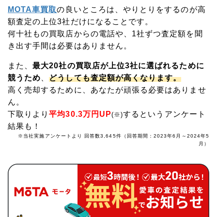
MOTA車買取
の良いところは、やりとりをするのが高
額査定の上位3社だけになることです。
何十社もの買取店からの電話や、1社ずつ査定額を聞
き出す手間は必要はありません。
また、
最大20社の買取店が上位3社に選ばれるために
競うため
、
どうしても査定額が高くなります。
高く売却するために、あなたが頑張る必要はありませ
ん。
下取りより
平均30.3万円UP
するというアンケート
(※)
結果も！
※当社実施アンケートより 回答数3,645件（回答期間：2023年6月～2024年5
月）