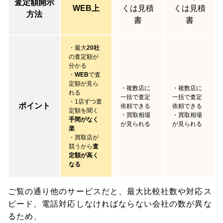
査定額開示
WEB上
くは見積
くは見積
方法
書
書
・最大
20社
の査定額が
分かる
・
WEB
で査
定額が見ら
・複数店に
・複数店に
れる
一括で査定
一括で査定
・1店ずつ査
ポイント
依頼できる
依頼できる
定額を聞く
・買取相場
・買取相場
手間がなく
が見られる
が見られる
楽
・買取店が
競うから
査
定額が高く
なる
ご覧の通り他のサービスだと、最大比較社数や対応ス
ピード、電話対応しなければならない会社の数が異な
るため、