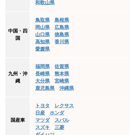
和歌山県
鳥取県
島根県
岡山県
広島県
中国・四
山口県
徳島県
国
高知県
香川県
愛媛県
福岡県
佐賀県
九州・沖
長崎県
熊本県
縄
大分県
宮崎県
鹿児島県
沖縄県
トヨタ
レクサス
日産
ホンダ
国産車
マツダ
スバル
スズキ
三菱
ダイハツ