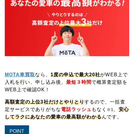
MOTA車買取
なら、
1度の申込で最大20社
がWEB上で
入札を行い、申し込み後、
最短３時間
で概算査定額を
WEB上で確認OK！
高額査定の上位3社だけとやりとり
するので、一括査
定サービスでありがちな
電話ラッシュ
もなく
、
安心
※1
してラクにあなたの愛車の最高額がわかる
んです。
POINT