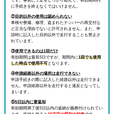
です。事前に予定をしっかり組んで、有効期間内
に手続きを終えなくてはいけません。
②
目的以外の使用は認められない
車検や整備、修理、盗まれたナンバーの再交付な
ど正当な理由でないと許可されません。また、申
請時に記入した目的以外で走行することも禁止さ
れています。
③
使用できるのは1回だけ
有効期間は最長5日ですが、期間内に
1回でも使用
した時点で使用不可
となります。
④
申請経路以外の場所は走行できない
申請手続きの際に記入した経路以外は走行できま
せん。申請経路以外を走行すると違反となってし
まいます。
⑤
5日以内に要返却
有効期間満了後5日以内の返納が義務付けられてい