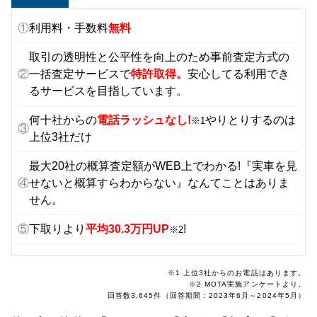
①
利用料・手数料
無料
取引の透明性と公平性を向上のため事前査定方式の
②
一括査定サービスで
特許取得。
安心してる利用でき
るサービスを目指しています。
何十社からの
電話ラッシュなし!
やりとりするのは
※1
③
上位3社だけ
最大20社の概算査定額がWEB上でわかる!『実車を見
④
せないと概算すらわからない』なんてことはありま
せん。
⑤
下取りより
平均30.3万円UP
!
※2
※1 上位3社からのお電話はあります。
※2 MOTA実施アンケートより。
回答数3,645件（回答期間：2023年6月～2024年5月）