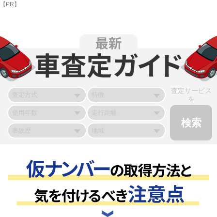
【PR】
査定サービス
を