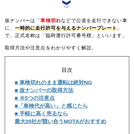
仮ナンバーは「
車検切れ
などで公道を走行できない車
に、
一時的に走行許可を与えるナンバープレート
」
で、正式名称は「臨時運行許可番号標」といいます。
取得方法や注意点をわかりやすく解説。
目次
■ 車検切れのまま運転は絶対NG
■ 仮ナンバーの取得方法
■ ※5つの注意点
■「車検代が高い」と感じたら
■ 手軽に高く売るなら
最大20社が競い合うMOTAがおすすめ