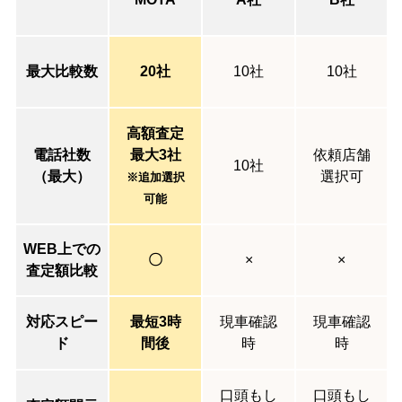
最大比較数
20社
10社
10社
高額査定
電話社数
最大3社
依頼店舗
10社
（最大）
選択可
※追加選択
可能
WEB上での
〇
×
×
査定額比較
対応スピー
最短3時
現車確認
現車確認
ド
間後
時
時
口頭もし
口頭もし