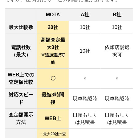
MOTA
A社
B社
最大比較数
20社
10社
10社
高額査定最
電話社数
大3社
依頼店舗選
10社
（最大）
択可
※追加選択可
能
WEB上での
〇
×
×
査定額比較
対応スピー
最短3時間
現車確認時
現車確認時
ド
後
査定額開示
口頭もしく
口頭もしく
WEB上
方法
は見積書
は見積書
・最大
20社
の査