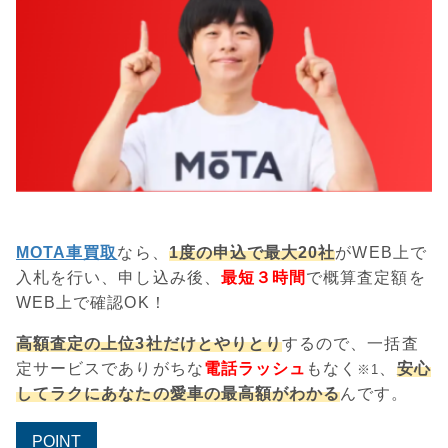
MOTA車買取
なら、
1度の申込で最大20社
がWEB上で
入札を行い、申し込み後、
最短３時間
で概算査定額を
WEB上で確認OK！
高額査定の上位3社だけとやりとり
するので、一括査
定サービスでありがちな
電話ラッシュ
もなく
、
安心
※1
してラクにあなたの愛車の最高額がわかる
んです。
POINT