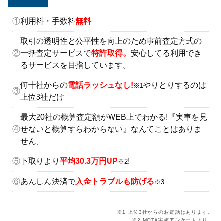
①
利用料・手数料
無料
取引の透明性と公平性を向上のため事前査定方式の
②
一括査定サービスで
特許取得。
安心してる利用でき
るサービスを目指しています。
何十社からの
電話ラッシュなし!
やりとりするのは
※1
③
上位3社だけ
最大20社の概算査定額がWEB上でわかる!『実車を見
④
せないと概算すらわからない』なんてことはありま
せん。
⑤
下取りより
平均30.3万円UP
!
※2
⑥
あんしん決済で
入金トラブルも防げる
※3
※1 上位3社からのお電話はあります。
※2 MOTA実施アンケートより。