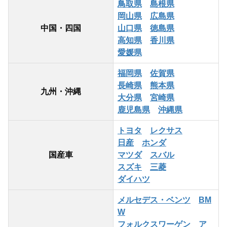
鳥取県
島根県
岡山県
広島県
中国・四国
山口県
徳島県
高知県
香川県
愛媛県
福岡県
佐賀県
長崎県
熊本県
九州・沖縄
大分県
宮崎県
鹿児島県
沖縄県
トヨタ
レクサス
日産
ホンダ
国産車
マツダ
スバル
スズキ
三菱
ダイハツ
メルセデス・ベンツ
BM
W
フォルクスワーゲン
ア