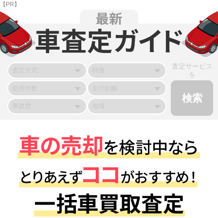
【PR】
査定サービス
を