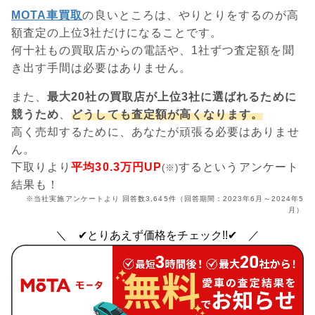
MOTA車買取
の良いところは、やりとりをするのが高
額査定の上位3社だけになることです。
何十社もの買取店からの電話や、1社ずつ査定額を聞
き出す手間は必要はありません。
また、
最大20社の買取店が上位3社に選ばれるために
競うため
、
どうしても査定額が高くなります。
高く売却するために、あなたが頑張る必要はありませ
ん。
下取りより
平均30.3万円UP
するというアンケート
(※)
結果も！
※当社実施アンケートより 回答数3,645件（回答期間：2023年6月～2024年5
月）
＼ ✔とりあえず価格をチェック!!✔ ／