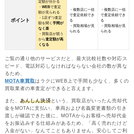
定額が分かる
・
WEB
で査定
・複数店に一括
・複数店に一括
額が見られる
で査定依頼でき
で査定依頼でき
・1店ずつ査定
ポイント
る
る
額を聞く
手間が
・買取相場が見
・買取相場が見
なく楽
られる
られる
・買取店が競う
から
査定額が高
くなる
ご覧の通り他のサービスだと、最大比較社数や対応ス
ピード、電話対応しなければならない会社の数が異な
るため、
MOTA車買取
はラクにWEB上で手間も少なく、多くの
買取業者の車査定ができると言えます。
また、
あんしん決済
という、買取店がいったん売却代
金をMOTAに支払い、車両および名義変更書類の引き
渡しが確認できた後に、MOTAからお客様へ売却代金
をお振込みする仕組みがあるため、「高く売れたけど
入金がない」なんてこともありません。安心してご利