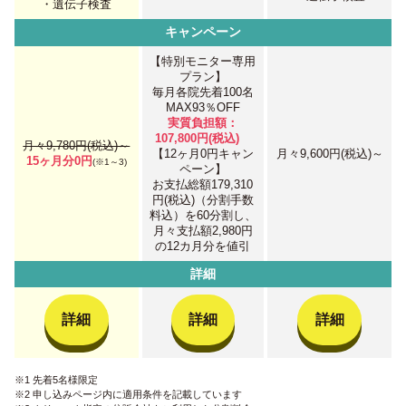
・遺伝子検査
キャンペーン
【特別モニター専用
プラン】
毎月各院先着100名
MAX93％OFF
実質負担額：
107,800円(税込)
月々9,780円(税込)～
【12ヶ月0円キャン
月々9,600円(税込)～
15ヶ月分0円
(※1～3)
ペーン】
お支払総額179,310
円(税込)（分割手数
料込）を60分割し、
月々支払額2,980円
の12カ月分を値引
詳細
詳細
詳細
詳細
※1 先着5名様限定
※2 申し込みページ内に適用条件を記載しています