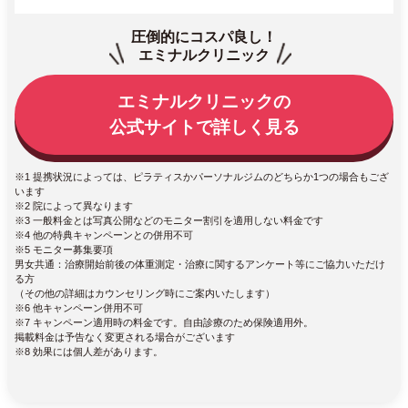
圧倒的にコスパ良し！
エミナルクリニック
エミナルクリニックの
公式サイトで詳しく見る
※1 提携状況によっては、ピラティスかパーソナルジムのどちらか1つの場合もござ
います
※2 院によって異なります
※3 一般料金とは写真公開などのモニター割引を適用しない料金です
※4 他の特典キャンペーンとの併用不可
※5 モニター募集要項
男女共通：治療開始前後の体重測定・治療に関するアンケート等にご協力いただけ
る方
（その他の詳細はカウンセリング時にご案内いたします）
※6 他キャンペーン併用不可
※7 キャンペーン適用時の料金です。自由診療のため保険適用外。
掲載料金は予告なく変更される場合がございます
※8 効果には個人差があります。