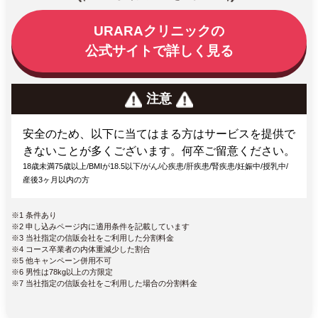
URARAクリニックの
公式サイトで詳しく見る
注意
安全のため、以下に当てはまる方はサービスを提供で
きないことが多くございます。何卒ご留意ください。
18歳未満75歳以上/BMIが18.5以下/がん/心疾患/肝疾患/腎疾患/妊娠中/授乳中/
産後3ヶ月以内の方
※1 条件あり
※2 申し込みページ内に適用条件を記載しています
※3 当社指定の信販会社をご利用した分割料金
※4 コース卒業者の内体重減少した割合
※5 他キャンペーン併用不可
※6 男性は78kg以上の方限定
※7 当社指定の信販会社をご利用した場合の分割料金