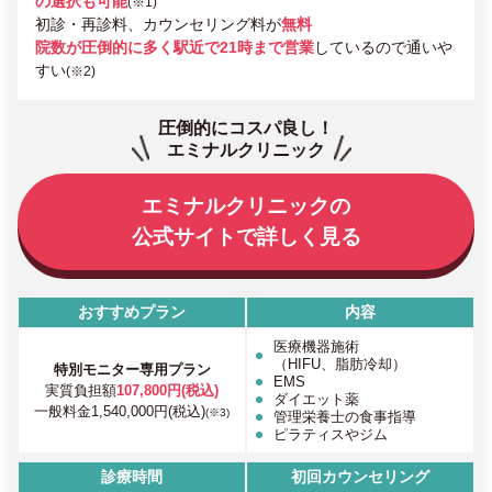
の選択も可能
(※1)
初診・再診料、カウンセリング料が
無料
院数が圧倒的に多く駅近で21時まで営業
しているので通いや
すい
(※2)
圧倒的にコスパ良し！
エミナルクリニック
エミナルクリニックの
公式サイトで詳しく見る
おすすめプラン
内容
医療機器施術
（HIFU、脂肪冷却）
特別モニター専用プラン
EMS
実質負担額
107,800円(税込)
ダイエット薬
一般料金1,540,000円(税込)
(※3)
管理栄養士の食事指導
ピラティスやジム
診療時間
初回カウンセリング