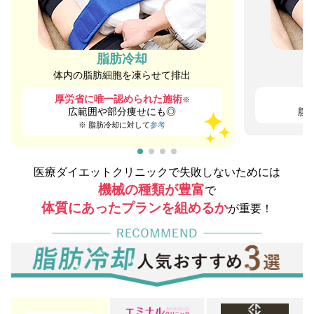
脂肪冷却
体内の脂肪細胞を凍らせて排出
厚労省に唯一認められた施術
3
※
広範囲や部分痩せにも◎
腹
※ 脂肪冷却に対して
参考
医療ダイエットクリニックで失敗しないためには
機械の種類が豊富
で
体質にあったプランを組めるか
が重要！