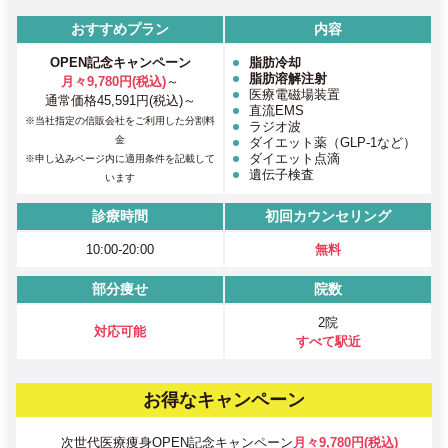
おすすめプラン
内容
OPEN記念キャンペーン
脂肪冷却
脂肪溶解注射
月々9,780円(税込)
～
医療電磁場装置
通常価格45,591円(税込)～
直流EMS
※当社指定の信販会社をご利用した分割料
ラジオ波
金
ダイエット薬（GLP-1など）
ダイエット点滴
※申し込みページ内に適用条件を記載して
遺伝子検査
います
診療時間
初回カウンセリング
10:00-20:00
無料
部分痩せ
院数
2院
対応可能
すべて駅近
お得なキャンペーン
次世代医療痩身OPEN記念キャンペーン
月々9,780円(税込)