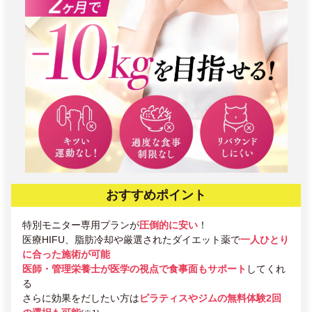
おすすめポイント
特別モニター専用プランが
圧倒的に安い
！
医療HIFU、脂肪冷却や厳選されたダイエット薬で
一人ひとり
に合った施術が可能
医師・管理栄養士が医学の視点で食事面もサポート
してくれ
る
さらに効果をだしたい方は
ピラティスやジムの無料体験2回