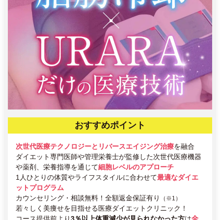
おすすめポイント
次世代医療テクノロジーとリバースエイジング治療
を融合
ダイエット専門医師や管理栄養士が監修した次世代医療機器
や薬剤、栄養指導を通じて
細胞レベルのアプローチ
1人ひとりの体質やライフスタイルに合わせて
最適なダイエ
ットプログラム
カウンセリング・相談無料！全額返金保証有り
（※1）
若々しく美痩せを目指せる医療ダイエットクリニック！
コース提供前より
3％以上体重減少が見られなかった方
は
全