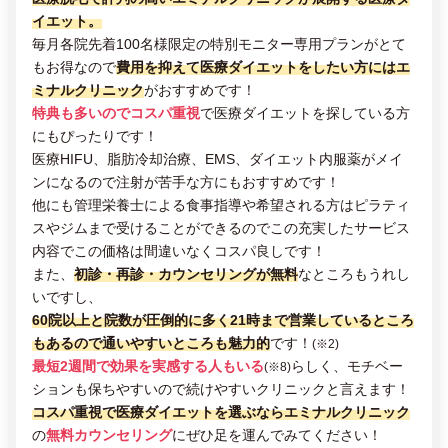
イエット。
毎月各院先着100名様限定の特別モニター専用プランがとて
もお得なので
費用を抑えて医療ダイエットをしたい方にはエ
ミナルクリニック
がおすすめです！
特典も多いのでコスパ重視
で医療ダイエットを探している方
にもぴったりです！
医療HIFU、脂肪冷却治療、EMS、ダイエット内服薬がメイ
ンになるので注射が苦手な方にもおすすめです！
他にも管理栄養士による食事指導や希望される方はピラティ
スやジムまで受けることができるのでこの充実したサービス
内容でこの価格は間違いなくコスパ良しです！
また、
初診・再診・カウンセリングが無料
なところもうれし
いですし、
60院以上と院数が圧倒的に多く21時まで営業しているところ
もあるので通いやすいところも魅力的
です！
(※2)
最短2週間で効果を実感する人もいる
らしく、モチベー
(※8)
ションも保ちやすいので続けやすいクリニックと言えます！
コスパ重視で医療ダイエットを選ぶならエミナルクリニック
の
無料カウンセリング
にぜひ足を運んでみてください！