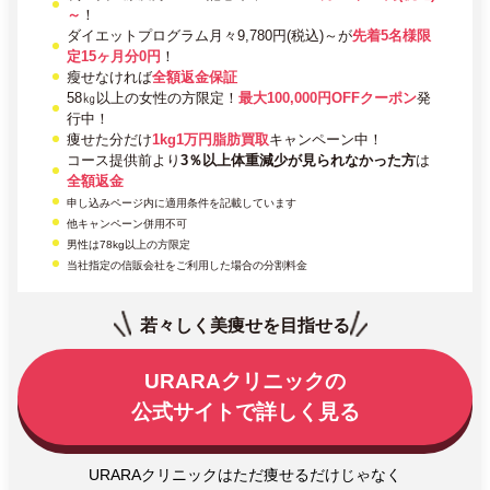
～
！
ダイエットプログラム月々9,780円(税込)～が
先着5名様限
定15ヶ月分0円
！
瘦せなければ
全額返金保証
58㎏以上の女性の方限定！
最大100,000円OFFクーポン
発
行中！
痩せた分だけ
1kg1万円脂肪買取
キャンペーン中！
コース提供前より
3％以上体重減少が見られなかった方
は
全額返金
申し込みページ内に適用条件を記載しています
他キャンペーン併用不可
男性は78kg以上の方限定
当社指定の信販会社をご利用した場合の分割料金
若々しく美痩せを目指せる
URARAクリニックの
公式サイトで詳しく見る
URARAクリニックはただ痩せるだけじゃなく