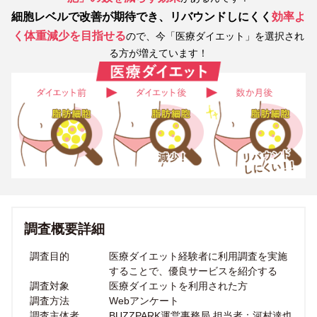
細胞レベルで改善が期待でき、リバウンドしにくく
効率よ
く体重減少を目指せる
ので、今「医療ダイエット」を選択され
る方が増えています！
調査概要詳細
調査目的
医療ダイエット経験者に利⽤調査を実施
することで、優良サービスを紹介する
調査対象
医療ダイエットを利用された方
調査方法
Webアンケート
調査主体者
BUZZPARK運営事務局 担当者：河村達也