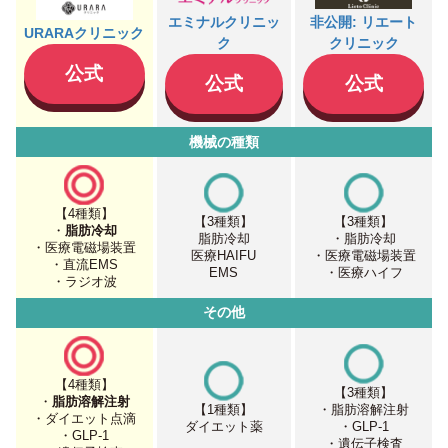
エミナルクリニッ
非公開: リエート
URARAクリニック
ク
クリニック
公式
公式
公式
機械の種類
【4種類】
【3種類】
【3種類】
・
脂肪冷却
脂肪冷却
・脂肪冷却
・医療電磁場装置
医療HAIFU
・医療電磁場装置
・直流EMS
EMS
・医療ハイフ
・ラジオ波
その他
【4種類】
【3種類】
・
脂肪溶解注射
【1種類】
・脂肪溶解注射
・ダイエット点滴
ダイエット薬
・GLP-1
・GLP-1
・遺伝子検査