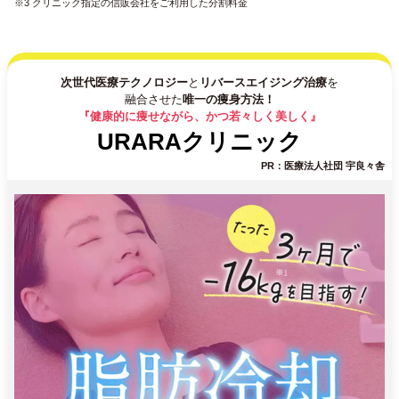
※3 クリニック指定の信販会社をご利用した分割料金
次世代医療テクノロジー
と
リバースエイジング治療
を
融合させた
唯一の痩身方法！
『健康的に痩せながら、かつ若々しく美しく』
URARAクリニック
PR：医療法人社団 宇良々舎