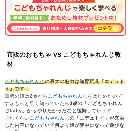
市販のおもちゃ VS こどもちゃれんじ教
材
こどもちゃれんじ
の最大の魅力は知育玩具「エデュト
イ」です！
筆者の娘は2歳から
こどもちゃれんじ
をはじめたので
すがもっと早く知っていたら
0歳の「こどもちゃれん
じbaby」からやりたかったなと後悔
しています…。
それくらい
こどもちゃれんじ
の「エデュトイ」が充実
した内容になっていて何より娘が夢中になって遊びな