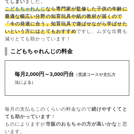
てしまい
ました。
こどもちゃれんじ
なら専門家が監修した子供の年齢に
最適な幅広い分野の知育玩具や紙の教材が届くので
「今の発達に合う」知育玩具で遊ばせながら学ばせた
いという方にはとてもおすすめ
ですし、ムダな出費も
減りとても助かっています！
こどもちゃれんじの料金
毎月2,000円～3,000円台
（受講コースや支払方
法による）
毎月の支払もこのくらいの料金なので
続けやすくてと
ても助かっています
！
ものによりますが
市販のおもちゃの方が高いかな
と思
います。