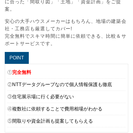
に合った「間取り図」「土地」「資金計画」をご提
案。
安心の大手ハウスメーカーはもちろん、地場の建築会
社・工務店も厳選してカバー!
完全無料でスキマ時間に簡単に依頼できる、比較＆サ
ポートサービスです。
POINT
①
完全無料
②
NTTデータグループなので個人情報保護も徹底
③
住宅展示場に行く必要がない
④
複数社に依頼することで費用相場がわかる
⑤
間取りや資金計画も提案してもらえる