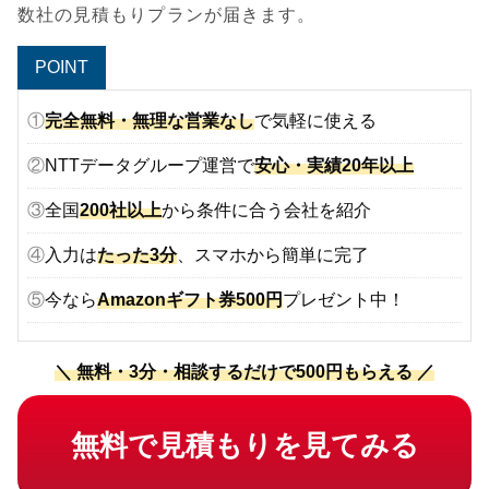
数社の見積もりプランが届きます。
POINT
①
完全無料・無理な営業なし
で気軽に使える
②
NTTデータグループ運営で
安心・実績20年以上
③
全国
200社以上
から条件に合う会社を紹介
④
入力は
たった3分
、スマホから簡単に完了
⑤
今なら
Amazonギフト券500円
プレゼント中！
＼ 無料・3分・相談するだけで500円もらえる ／
無料で見積もりを見てみる