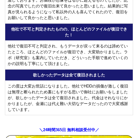
激しております。お値段が想像をはるかに超えるものでしたが、記
念の写真でしたので復旧出来て良かったと思いました。結果的に写
真が見られるようになって私以外の人も喜んでくれたので、復旧を
お願いして良かったと思いました。
他社で不可と判定されたものの、ほとんどのファイルが復旧でき
た！
他社で復旧不可と判定され、もうデータが戻って来るのは諦めてい
たところ、ほとんどのファイルが復旧でき、大変助かりました。ラ
ボ（研究室）も案内していただき、どういった手順で進めていくの
かの説明も丁寧にして頂けました。
欲しかったデータは全て復旧されました
この度は大変お世話になりました。他社でHDDの損傷が激しく復旧
は無理と断られたため藁にもすがる思いで御社にお願いをしました
が、欲しかったデータは全て復旧されました。代金はそれなりにか
かりましたが、金瀬には代え難い大切なデータだったので大変感謝
しています。
＼24時間365日 無料相談受付中／