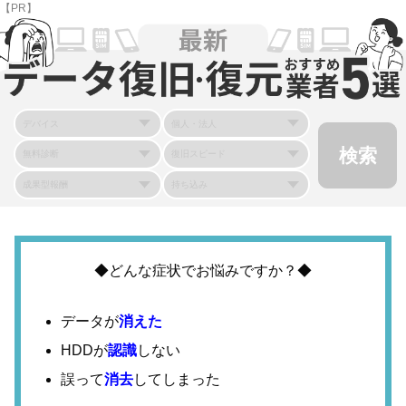
【PR】
◆どんな症状でお悩みですか？◆
データが
消えた
HDDが
認識
しない
誤って
消去
してしまった