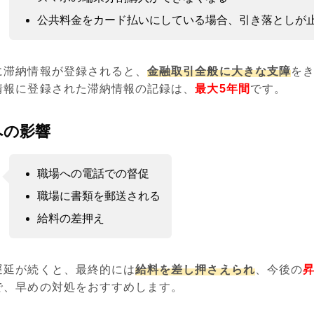
公共料金をカード払いにしている場合、引き落としが
に滞納情報が登録されると、
金融取引全般に大きな支障
を
情報に登録された滞納情報の記録は、
最大5年間
です。
への影響
職場への電話での督促
職場に書類を郵送される
給料の差押え
遅延が続くと、最終的には
給料を差し押さえられ
、今後の
で、早めの対処をおすすめします。