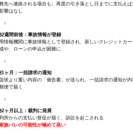
務先へ連絡される場合も。再度の引き落とし日までに支払えば
影響はなし
↓
納2週間前後：事故情報が登録
用情報機関に事故情報として登録され、新しいクレジットカー
成や、ローンの申込が困難に
↓
納1ヶ月：一括請求の通知
促状より重い内容の「催告書」が送られ、一括請求の通知が内
郵便で届く
↓
納2ヶ月以上：裁判に発展
判所からの支払い督促が届く、訴訟を起こされる
家族バレの可能性が極めて高い