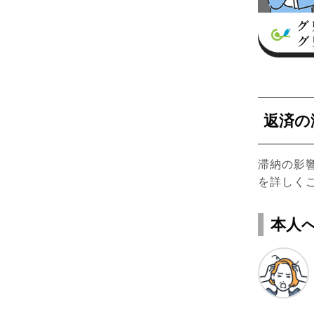
返済の
滞納の影
を詳しく
本人