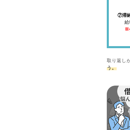
⑦滞
給
※
取り返し
う。