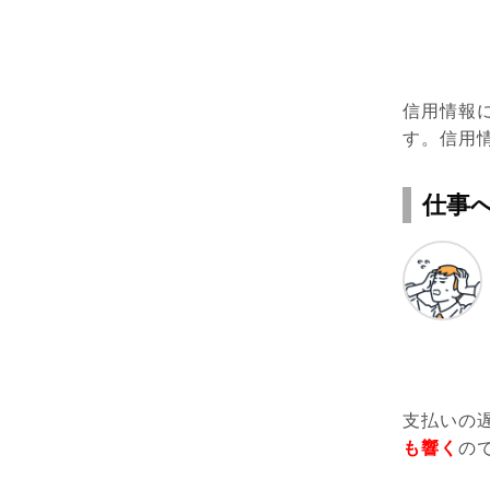
信用情報
す。信用
仕事
支払いの
も響く
の