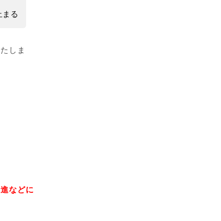
止まる
きたしま
昇進などに