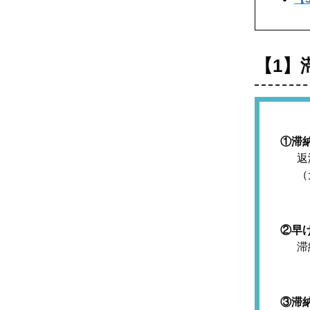
【1】
①滞
返
（
②早
滞
③滞