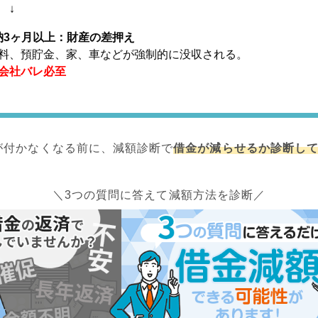
↓
納3ヶ月以上：財産の差押え
料、預貯金、家、車などが強制的に没収される。
会社バレ必至
が付かなくなる前に、減額診断で
借金が減らせるか診断し
＼3つの質問に答えて減額方法を診断／