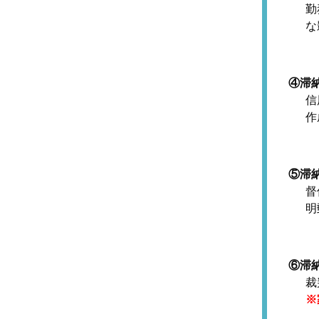
勤
な
④滞
信
作
⑤滞
督
明
⑥滞
裁
※