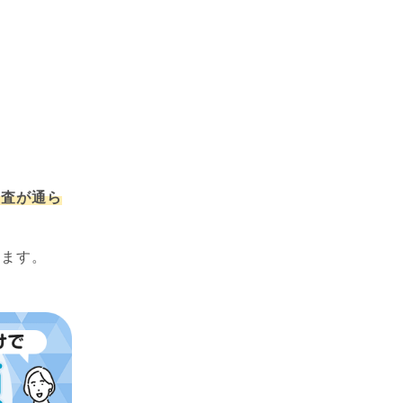
審査が通ら
出ます。