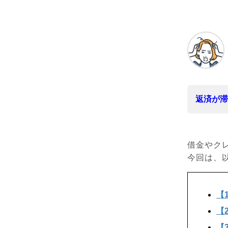
返済が滞
借金やク
今回は、
【
【
【