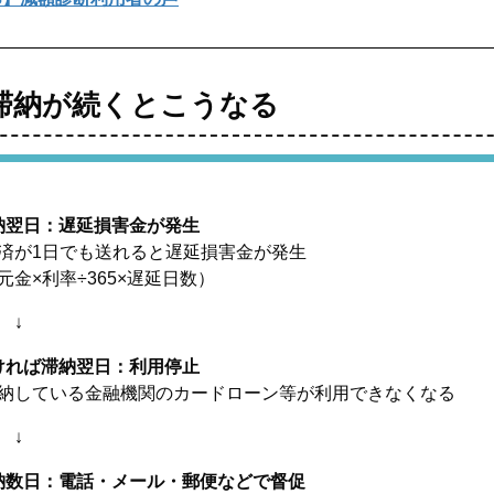
滞納が続くとこうなる
納翌日：遅延損害金が発生
済が1日でも送れると遅延損害金が発生
元金×利率÷365×遅延日数）
↓
ければ滞納翌日：利用停止
納している金融機関のカードローン等が利用できなくなる
↓
納数日：電話・メール・郵便などで督促