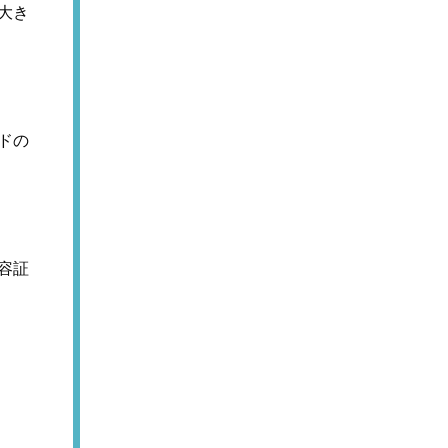
大き
ドの
容証