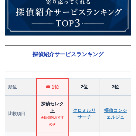
探偵紹介サービスランキング
2位
3位
順位
👑 1位
探偵セレク
ト
クロミルリ
探偵コンシ
比較項目
サーチ
ェルジュ
★圧倒的おすす
め★