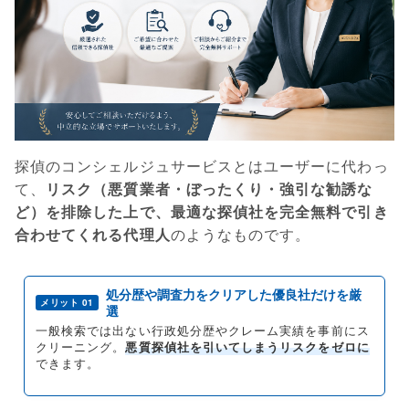
探偵のコンシェルジュサービスとはユーザーに代わっ
て、
リスク（悪質業者・ぼったくり・強引な勧誘な
ど）を排除した上で、最適な探偵社を完全無料で引き
合わせてくれる代理人
のようなものです。
処分歴や調査力をクリアした優良社だけを厳
メリット 01
選
一般検索では出ない行政処分歴やクレーム実績を事前にス
クリーニング。
悪質探偵社を引いてしまうリスクをゼロに
できます。