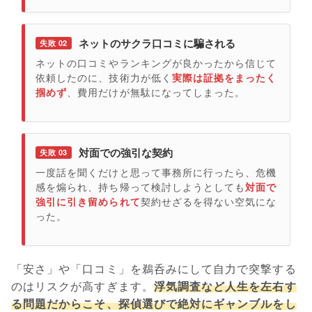
ネットのサクラ口コミに騙される
失敗 02
ネットの口コミやランキングが良かったから信じて
依頼したのに、技術力が低く
実際は証拠をまったく
掴めず
、費用だけが無駄になってしまった。
対面での強引な契約
失敗 03
一度話を聞くだけと思って事務所に行ったら、危機
感を煽られ、持ち帰って検討しようとしても
対面で
強引に引き留められて
契約せざるを得ない空気にな
った。
「安さ」や「口コミ」を鵜呑みにして自力で突撃する
のはリスクが高すぎます。
浮気調査など人生を左右す
る問題だからこそ、探偵選びで絶対にギャンブルをし