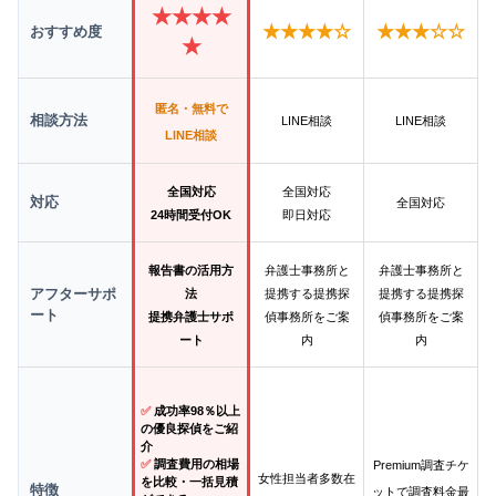
★★★★
★★★★☆
★★★☆☆
おすすめ度
★
匿名・無料で
相談方法
LINE相談
LINE相談
LINE相談
全国対応
全国対応
対応
全国対応
24時間受付OK
即日対応
報告書の活用方
弁護士事務所と
弁護士事務所と
アフターサポ
法
提携する提携探
提携する提携探
ート
提携弁護士サポ
偵事務所をご案
偵事務所をご案
ート
内
内
✅
成功率98％以上
の優良探偵をご紹
介
✅
調査費用の相場
Premium調査チケ
女性担当者多数在
を比較・一括見積
特徴
ットで調査料金最