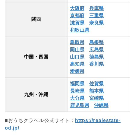
大阪府
兵庫県
京都府
三重県
関西
滋賀県
奈良県
和歌山県
鳥取県
島根県
岡山県
広島県
中国・四国
山口県
徳島県
高知県
香川県
愛媛県
福岡県
佐賀県
長崎県
熊本県
九州・沖縄
大分県
宮崎県
鹿児島県
沖縄県
■おうちクラベル公式サイト：
https://realestate-
od.jp/