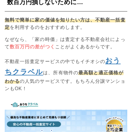
数百万円損しないために…
無料で簡単に家の価値を知りたい方は、不動産一括査
定
を利用するのをおすすめします。
なぜなら、「家の時価」は査定する不動産会社によっ
て
数百万円の差がつく
ことがよくあるからです。
おう
不動産一括査定サービスの中でもイチオシの
ちクラベル
は、所有物件の
最高額と適正価格が
わかる
の人気のサービスです。もちろん分譲マンショ
ンもOK！