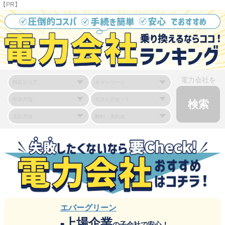
【PR】
電力会社を
エバーグリーン
上場企業
■
の子会社で安心！