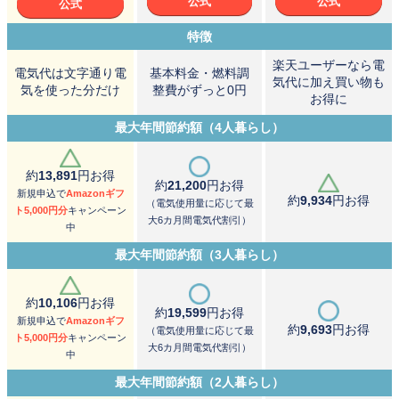
特徴
楽天ユーザーなら電
電気代は文字通り電
基本料金・燃料調
気代に加え買い物も
気を使った分だけ
整費がずっと0円
お得に
最大年間節約額（4人暮らし）
約
13,891
円お得
約
21,200
円お得
新規申込で
Amazonギフ
約
9,934
円お得
（電気使用量に応じて最
ト5,000円分
キャンペーン
大6カ月間電気代割引）
中
最大年間節約額（3人暮らし）
約
10,106
円お得
約
19,599
円お得
新規申込で
Amazonギフ
約
9,693
円お得
（電気使用量に応じて最
ト5,000円分
キャンペーン
大6カ月間電気代割引）
中
最大年間節約額（2人暮らし）