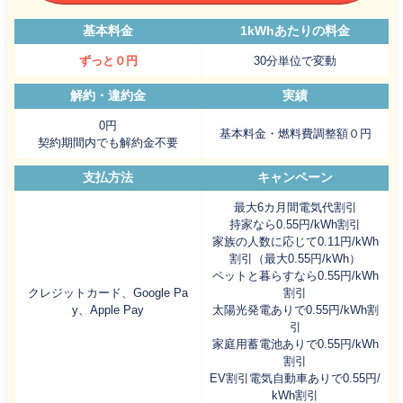
基本料金
1kWhあたりの料金
ずっと０円
30分単位で変動
解約・違約金
実績
0円
基本料金・燃料費調整額０円
契約期間内でも解約金不要
支払方法
キャンペーン
最大6カ月間電気代割引
持家なら0.55円/kWh割引
家族の人数に応じて0.11円/kWh
割引（最大0.55円/kWh）
ペットと暮らすなら0.55円/kWh
クレジットカード、Google Pa
割引
y、Apple Pay
太陽光発電ありで0.55円/kWh割
引
家庭用蓄電池ありで0.55円/kWh
割引
EV割引電気自動車ありで0.55円/
kWh割引