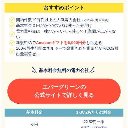
おすすめポイント
契約件数19万件以上の人気電力会社
（2025年9月末時点）
基本料金０円だから電気代は使った分だけ！
電力量料金は一律だからいくら使っても単価が上がらな
い！
新規申込で
Amazonギフトを5,000円分
もらえる
100%再生可能エネルギーで発電された電気だからCO2排
出量実質ゼロ
基本料金無料の電力会社
エバーグリーンの
公式サイトで詳しく見る
基本料金
1kWhあたりの料金
22.52円一律
０円
※北陸エリアの場合