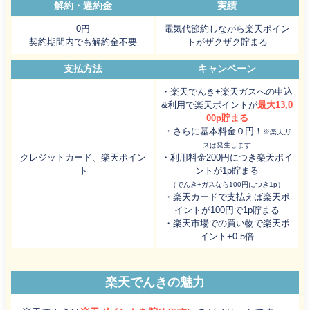
解約・違約金
実績
0円
電気代節約しながら楽天ポイン
契約期間内でも解約金不要
トがザクザク貯まる
支払方法
キャンペーン
・楽天でんき+楽天ガスへの申込
&利用で楽天ポイントが
最大13,0
00p貯まる
・さらに基本料金０円！
※楽天ガ
スは発生します
クレジットカード、楽天ポイン
・利用料金200円につき楽天ポイ
ト
ントが1p貯まる
（でんき+ガスなら100円につき1p）
・楽天カードで支払えば楽天ポ
イントが100円で1p貯まる
・楽天市場での買い物で楽天ポ
イント+0.5倍
楽天でんきの魅力