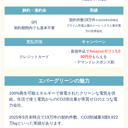
解約・違約金
実績
契約件数19万件
※2025年9月時点
0円
プライム市場上場のイーレックスと東京電
契約期間内でも基本不要
力の合併会社
支払方法
キャンペーン
・新規申込で
Amazonギフト5,0
クレジットカード
00円分
もらえる
・デマンドレスポンス割
エバーグリーンの魅力
100%再生可能エネルギーで発電されたクリーンな電気を供
給。生活で使う電気からのCO2排出量が実質ゼロのエコな電
力会社。
2025年9月末時点で19万件の契約件数、CO2削減量3億9,822
万kgといった実績があります。