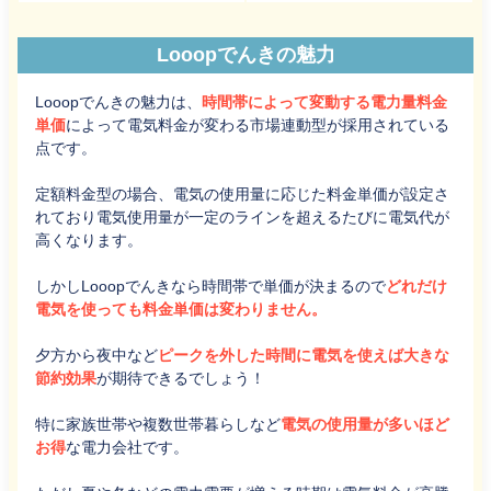
Looopでんきの魅力
Looopでんきの魅力は、
時間帯によって変動する電力量料金
単価
によって電気料金が変わる市場連動型が採用されている
点です。
定額料金型の場合、電気の使用量に応じた料金単価が設定さ
れており電気使用量が一定のラインを超えるたびに電気代が
高くなります。
しかしLooopでんきなら時間帯で単価が決まるので
どれだけ
電気を使っても料金単価は変わりません。
夕方から夜中など
ピークを外した時間に電気を使えば大きな
節約効果
が期待できるでしょう！
特に家族世帯や複数世帯暮らしなど
電気の使用量が多いほど
お得
な電力会社です。