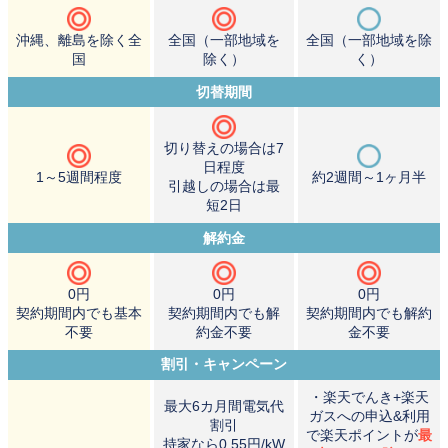
沖縄、離島を除く全
全国（一部地域を
全国（一部地域を除
国
除く）
く）
切替期間
切り替えの場合は7
日程度
1～5週間程度
約2週間～1ヶ月半
引越しの場合は最
短2日
解約金
0円
0円
0円
契約期間内でも基本
契約期間内でも解
契約期間内でも解約
不要
約金不要
金不要
割引・キャンペーン
・楽天でんき+楽天
最大6カ月間電気代
ガスへの申込&利用
割引
で楽天ポイントが
最
持家なら0.55円/kW