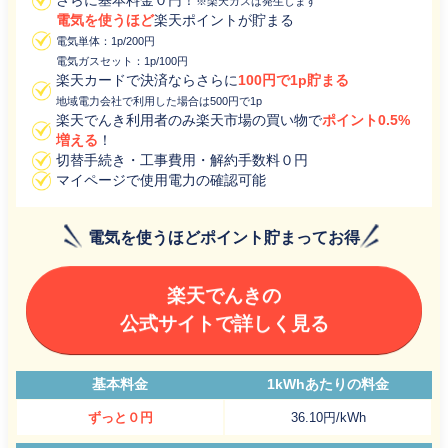
さらに基本料金０円！
※楽天ガスは発生します
電気を使うほど
楽天ポイントが貯まる
電気単体：1p/200円
電気ガスセット：1p/100円
楽天カードで決済ならさらに
100円で1p貯まる
地域電力会社で利用した場合は500円で1p
楽天でんき利用者のみ楽天市場の買い物で
ポイント0.5%
増える
！
切替手続き・工事費用・解約手数料０円
マイページで使用電力の確認可能
電気を使うほどポイント貯まってお得
楽天でんきの
公式サイトで詳しく見る
基本料金
1kWhあたりの料金
ずっと０円
36.10円/kWh