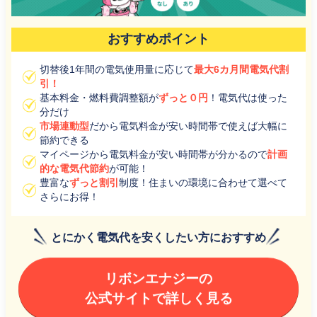
おすすめポイント
切替後1年間の電気使用量に応じて
最大6カ月間電気代割
引！
基本料金・燃料費調整額が
ずっと０円
！電気代は使った
分だけ
市場連動型
だから電気料金が安い時間帯で使えば大幅に
節約できる
マイページから電気料金が安い時間帯が分かるので
計画
的な電気代節約
が可能！
豊富な
ずっと割引
制度！住まいの環境に合わせて選べて
さらにお得！
とにかく電気代を安くしたい方におすすめ
リボンエナジーの
公式サイトで詳しく見る