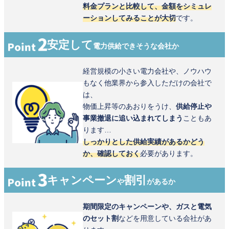
料金プランと比較して、金額をシミュレ
ーションしてみることが大切
です。
安定して
電力供給できそうな会社か
経営規模の小さい電力会社や、ノウハウ
もなく他業界から参入しただけの会社で
は、
物価上昇等のあおりをうけ、
供給停止や
事業撤退に追い込まれてしまう
こともあ
ります…
しっかりとした供給実績があるかどう
か、確認しておく
必要があります。
キャンペーン
割引
や
があるか
期間限定のキャンペーンや、ガスと電気
のセット割
などを用意している会社があ