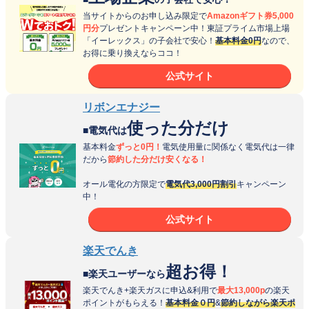
当サイトからのお申し込み限定で
Amazonギフト券5,000
円分
プレゼントキャンペーン中！東証プライム市場上場
「イーレックス」の子会社で安心！
基本料金0円
なので、
お得に乗り換えならココ！
公式サイト
リボンエナジー
使った分だけ
■電気代は
基本料金
ずっと0円！
電気使用量に関係なく電気代は一律
だから
節約した分だけ安くなる！
オール電化の方限定で
電気代3,000円割引
キャンペーン
中！
公式サイト
楽天でんき
超お得！
■楽天ユーザーなら
楽天でんき+楽天ガスに申込&利用で
最大13,000p
の楽天
ポイントがもらえる！
基本料金０円
&
節約しながら楽天ポ