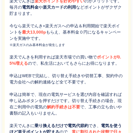
楽天でんきは
楽天ポイントを貯めやすい
のがメリットです。
毎月の
電気料金
や
楽天カードの利用
などポイントがザクザク
貯まります。
今なら楽天でんき+楽天ガスへの申込＆利用開始で楽天ポイ
ントを
最大13,000p
もらえ、基本料金０円になるキャンペー
ンを実施中です。
※楽天ガスのみ基本料金が発生します
楽天でんきを利用すれば楽天市場での買い物で
ポイントが0.
5%増える
ので、私生活においてもさらにお得になります。
申込はWEBで完結し、切り替え手続きや切替工事、契約中の
電力会社への解約連絡など全て不要です。
申込は簡単で、現在の電気サービスを選び内容を確認すれば
申し込みボタンを押すだけです。切り替え手続きの場合、現
在ご利用中の電気の
解約手続きは不要
で、工事の立ち合いや
書類の記入もいりません。
楽天でんきに
乗り換えるだけで電気代節約
でき、
電気を使う
ほど楽天ポイントが貯まる
ので、
常に割引された状態で日々