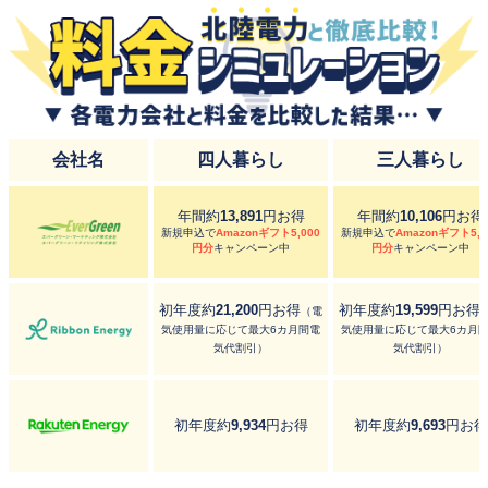
会社名
四人暮らし
三人暮らし
年間約
13,891
円お得
年間約
10,106
円お得
新規申込で
Amazonギフト5,000
新規申込で
Amazonギフト5,0
円分
キャンペーン中
円分
キャンペーン中
初年度約
21,200
円お得
初年度約
19,599
円お得
（電
気使用量に応じて最大6カ月間電
気使用量に応じて最大6カ月
気代割引）
気代割引）
初年度約
9,934
円お得
初年度約
9,693
円お得