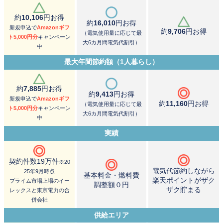
約
10,106
円お得
約
16,010
円お得
新規申込で
Amazonギフ
約
9,706
円お得
（電気使用量に応じて最
ト5,000円分
キャンペーン
大6カ月間電気代割引）
中
最大年間節約額（1人暮らし）
約
7,885
円お得
約
9,413
円お得
新規申込で
Amazonギフ
約
11,160
円お得
（電気使用量に応じて最
ト5,000円分
キャンペーン
大6カ月間電気代割引）
中
実績
契約件数19万件
※20
電気代節約しながら
25年9月時点
基本料金・燃料費
楽天ポイントがザク
プライム市場上場のイー
調整額０円
ザク貯まる
レックスと東京電力の合
併会社
供給エリア