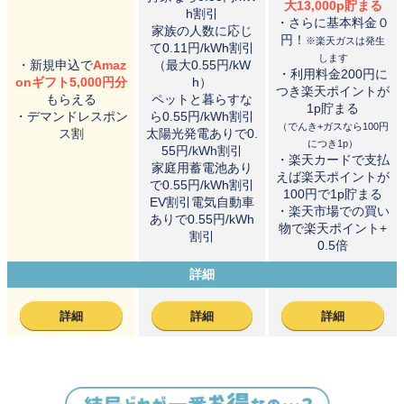
大13,000p貯まる
h割引
・さらに基本料金０
家族の人数に応じ
円！
※楽天ガスは発生
て0.11円/kWh割引
します
・新規申込で
Amaz
（最大0.55円/kW
・利用料金200円に
onギフト5,000円分
h）
つき楽天ポイントが
もらえる
ペットと暮らすな
1p貯まる
・デマンドレスポン
ら0.55円/kWh割引
（でんき+ガスなら100円
ス割
太陽光発電ありで0.
につき1p）
55円/kWh割引
・楽天カードで支払
家庭用蓄電池あり
えば楽天ポイントが
で0.55円/kWh割引
100円で1p貯まる
EV割引電気自動車
・楽天市場での買い
ありで0.55円/kWh
物で楽天ポイント+
割引
0.5倍
詳細
詳細
詳細
詳細