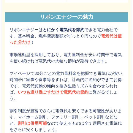
リボンエナジーの魅力
リボンエナジーは
とにかく電気代を節約
できる電力会社で
す。基本料金、燃料費調整額がずっと０円なので
電気代は使
った分だけ
！
市場連動型を採用しており、電力量料金が安い時間帯で電気
を使い続ければ電気代の大幅な節約が期待できます。
マイページで30分ごとの電力量料金を把握でき電気代が安い
時間帯に家事や食事等をすれば、計画的に節約ができてお得
です。電気代変動の傾向を掴み生活リズムを合わせられれ
ば、
いつも通り過ごすだけで電気代の節約
に繋がるでしょ
う。
割引制度が豊富でさらに電気代を安くできる可能性がありま
す。マイホーム割引、ファミリー割引、ペット割引などな
ど。
割引は併用可能
なので使えるものは全て適用させ電気代
をさらに安くしましょう。