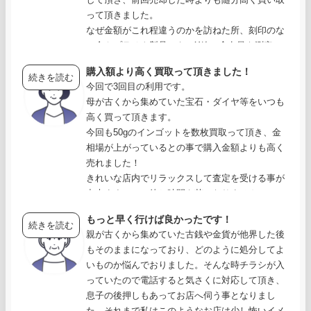
って頂きました。
なぜ金額がこれ程違うのかを訪ねた所、刻印のな
い金やプラチナ製品でも、X線で含有量を測定
し、正確な金額を出す事が出来るとの事で、もっ
購入額より高く買取って頂きました！
と早くこちらに伺っていれば良かったと後悔しま
続きを読む
今回で3回目の利用です。
した！
母が古くから集めていた宝石・ダイヤ等をいつも
こちらの疑問点にも快く答えて頂け安心しまし
高く買って頂きます。
た。
今回も50gのインゴットを数枚買取って頂き、金
また来て下さいとの事ですので、次回からはまね
相場が上がっているとの事で購入金額よりも高く
きやさんにお世話になろうと思います！
売れました！
きれいな店内でリラックスして査定を受ける事が
出来ますので、待ち時間も苦になりません。
地下鉄とJRの乗り換えに便利ですので、また仕
もっと早く行けば良かったです！
事の帰りに利用させて頂きます。
続きを読む
親が古くから集めていた古銭や金貨が他界した後
使わないヴイトンのバッグとロレツクスがありま
もそのままになっており、どのように処分してよ
すので、高額査定を期待しています！！
いものか悩んでおりました。そんな時チラシが入
っていたので電話すると気さくに対応して頂き、
息子の後押しもあってお店へ伺う事となりまし
た。それまで私はこのようなお店は少し怖いイメ