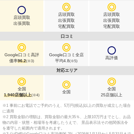
店頭買取
店頭買取
店頭買取
出張買取
出張買取
出張買取
宅配買取
宅配買取
口コミ
Google口コミ高評
Google口コミ全店
高評価
価率
96.2
平均4.8
(※3)
(※5)
対応エリア
全国
全国
全国
1,940店舗以上
25店舗以上
(※4)
※1 事前にお電話でご予約のうえ、5万円(税込)以上の買取が成立した場合
に適用
※2 買取金額の増額は、買取金額の最大35％、上限10万円までとし、お品
物の内容・状態・相場等を考慮したうえで、 景品表示法その他関係法令
を遵守した範囲内で適用されます。
※3 公式HPのGoogle口コミ高評価96.2%（2026年1月1日から5月31日まで