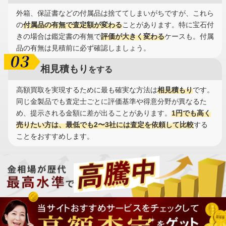
外箱、保証書などの付属品は捨ててしまいがちですが、これら
の
付属品の有無で査定額が変わる
ことがあります。特に宝石付
きの場合は鑑定書の有無で
評価が大きく変わる
ケースも。付属
品の有無は見積前に必ず確認しましょう。
相見積もり
をする
高額買取を実現するために最も確実な方法は
相見積もり
です。
同じ金製品でも査定士ごとに評価基準や得意分野が異なるた
め、提示される金額に差が出ることがあります。
1円でも高く
売りたい方は、最低でも2〜3社には査定を依頼して比較
する
ことをおすすめします。