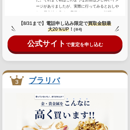
ージがありましたが、実際に行ってみるとおしや
れで居心地も良く、店員さんに一つ一つ説明して
いただけました。古いお金や最近の金の高騰で金
【8/31まで】電話申し込み限定で
買取金額最
貨が高く付いたのには驚きでした。半ば諦めかけ
大20％UP
！
(※4)
ていた実家の片づけですが、古銭以外にもカメラ
や鉄道関係の商品も残っており、次回は出張買取
公式サイト
で査定を申し込む
に来て頂く予定です。
ブラリバ