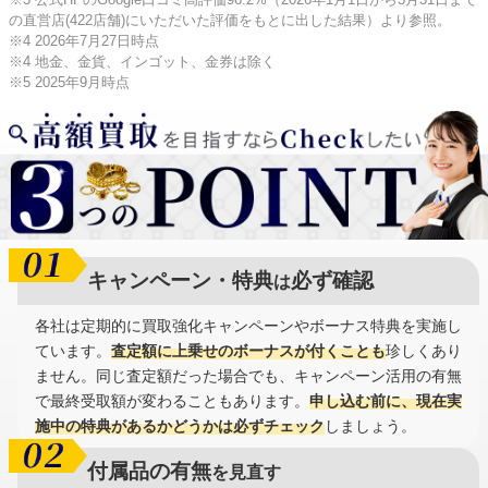
の直営店(422店舗)にいただいた評価をもとに出した結果）より参照。
※4 2026年7月27日時点
※4 地金、金貨、インゴット、金券は除く
※5 2025年9月時点
キャンペーン・特典
必ず確認
は
各社は定期的に買取強化キャンペーンやボーナス特典を実施し
ています。
査定額に上乗せのボーナスが付くことも
珍しくあり
ません。同じ査定額だった場合でも、キャンペーン活用の有無
で最終受取額が変わることもあります。
申し込む前に、現在実
施中の特典があるかどうかは必ずチェック
しましょう。
付属品の有無
を見直す