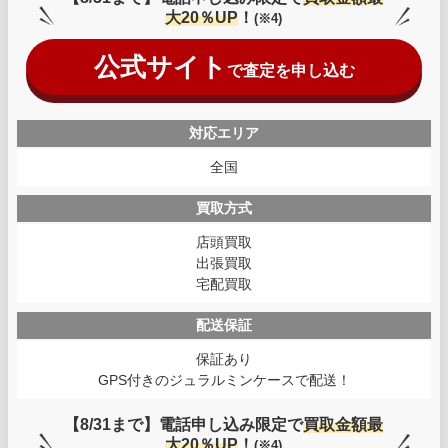
大20％UP
！
(※4)
公式サイト
で査定を申し込む
対応エリア
全国
買取方式
店頭買取
出張買取
宅配買取
配送保証
保証あり
GPS付きのジュラルミンケースで配送！
【8/31まで】電話申し込み限定で
買取金額最
大20％UP
！
(※4)