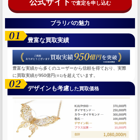
公式サイト
で査定を申し込む
ブラリバの魅力
豊富な買取実績
豊富な実績から多くのユーザーから信頼を得ており、実際
に買取実績が950億円
を超えています。
(※1)
デザインも考慮
した買取価格