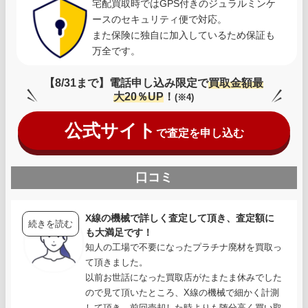
宅配買取時ではGPS付きのジュラルミンケ
ースのセキュリティ便で対応。
また保険に独自に加入しているため保証も
万全です。
【8/31まで】電話申し込み限定で
買取金額最
大20％UP
！
(※4)
公式サイト
で査定を申し込む
口コミ
X線の機械で詳しく査定して頂き、査定額に
続きを読む
も大満足です！
知人の工場で不要になったプラチナ廃材を買取っ
て頂きました。
以前お世話になった買取店がたまたま休みでした
ので見て頂いたところ、X線の機械で細かく計測
して頂き、前回売却した時よりも随分高く買い取