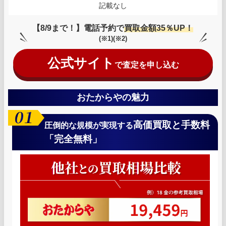
記載なし
【8/9まで！】電話予約で
買取金額35％UP！
(※1)(※2)
公式サイト
で査定を申し込む
おたからやの魅力
高価買取と手数料
圧倒的な規模が実現する
「完全無料」