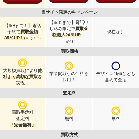
当サイト限定のキャンペーン
【8/31まで】電話申
【8/9まで！】電話
し込み限定で
買取金
予約で
買取金額
現在なし
額最大20％UP
！
35％UP！
(※1)(※2)
(※4)
買取価格
大規模買取により
他
業者間取引の価格を
デザイン価値なども
社より高額な買取
を
採用！
含めて査定
実現！
査定料
買取手数料
査定料
無料
無料
「完全無料」
買取方式