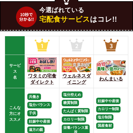
今選ばれている
宅配食サービス
はコレ!!
サービ
ス
ワタミの宅食
ウェルネスダ
名
わんまいる
ダイレクト
イニング
塩分控えめ
共働き
妊娠中や産後
糖質制限
塩分バランス
こんな
カロリー制限
たんぱく質制限
子供
方にオ
塩分制限
カロリー制限
ススメ
妊娠中や産後
国産食材
栄養バランス重
遠方の親
視