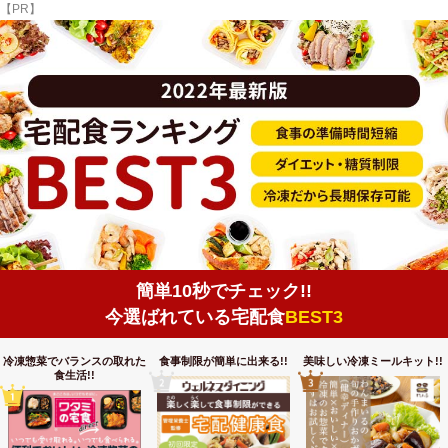
【PR】
簡単10秒でチェック!!
今選ばれている宅配食
BEST3
冷凍惣菜でバランスの取れた
食事制限が簡単に出来る!!
美味しい冷凍ミールキット!!
食生活!!