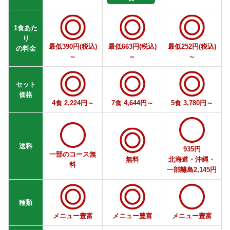
1食あた
り
最低390円(税込)
最低663円(税込)
最低252円(税込)
の料金
～
～
～
セット
価格
4食 2,224円～
7食 4,644円～
5食 3,780円～
送料
935円
一部のコース無
無料
北海道・沖縄・
料
一部離島2,145円
種類
メニュー豊富
メニュー豊富
メニュー豊富