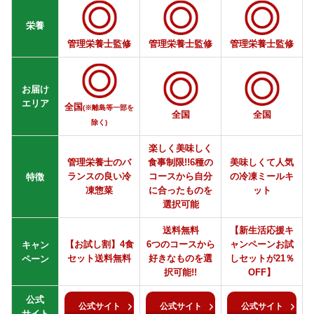
栄養
管理栄養士監修
管理栄養士監修
管理栄養士監修
お届け
エリア
全国
(※離島等一部を
全国
全国
除く)
楽しく美味しく
管理栄養士のバ
食事制限!!6種の
美味しくて人気
ランスの良い冷
コースから自分
の冷凍ミールキ
特徴
凍惣菜
に合ったものを
ット
選択可能
送料無料
【新生活応援キ
【お試し割】4食
6つのコースから
ャンペーンお試
キャン
セット送料無料
好きなものを選
しセットが21％
ペーン
択可能!!
OFF】
公式
公式サイト
公式サイト
公式サイト
サイト