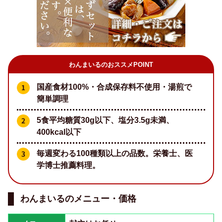
わんまいるのおススメPOINT
国産食材100%・合成保存料不使用・湯煎で
簡単調理
5食平均糖質30g以下、塩分3.5g未満、
400kcal以下
毎週変わる100種類以上の品数。栄養士、医
学博士推薦料理。
わんまいるのメニュー・価格