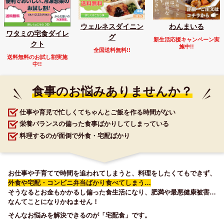
ウェルネスダイニン
わんまいる
ワタミの宅食ダイレ
グ
新生活応援キャンペーン実
クト
施中!!
全国送料無料!!
送料無料のお試し割実施
中!!
食事のお悩みありませんか？
仕事や育児で忙しくてちゃんとご飯を作る時間がない
栄養バランスの偏った食事ばかりしてしまっている
料理するのが面倒で外食・宅配ばかり
お仕事や子育てで時間を追われてしまうと、料理をしたくてもできず、
外食や宅配・コンビニ弁当ばかり食べてしまう…
そうなるとお金もかかるし偏った食生活になり、肥満や最悪健康被害…
なんてことになりかねません！
そんなお悩みを解決できるのが「宅配食」です。