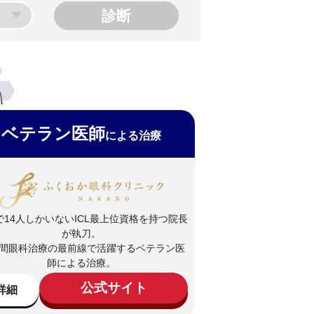
ベテラン医師
による治療
で14人しかいないICL最上位資格を持つ院長
が執刀。
年間眼科治療の最前線で活躍するベテラン医
師による治療。
公式サイト
詳細