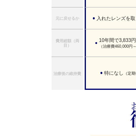
入れたレンズを取
元に戻せるか
10年間で3,833
費用総額（両
目）
（治療費460,000
特になし
（定期
治療後の維持費