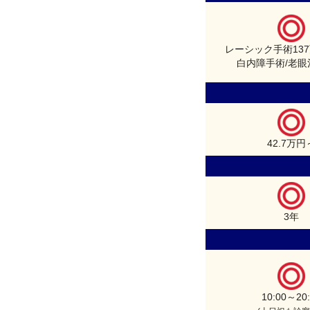
レーシック手術13
白内障手術/老眼
42.7万円
3年
10:00～20: