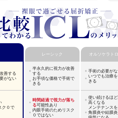
レーシック
オルソケラト
半永久的に視力が改善
手術の必要がな
改善する
する
いつでも治療を
要がない
お手頃な価格で手術で
きる
きる
使い続けるほど
時間経過で視力が落ち
い
高くなる
る
可能性あり
スク０で
メンテナンスを
内眼手術のためリスク
角膜炎や結膜炎
０ではない
病気になる