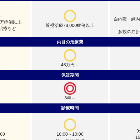
白内障・緑内
7万症例以上
近視治療78,000症例以上
治療など
多数の屈折
両目の治療費
～
46万円～
保証期間
3年～
診療時間
9
00
10:00～19:00
1