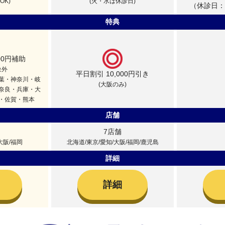
OK)
(火・水は休診日)
（休診日：
特典
00円補助
象外
平日割引 10,000円引き
葉・神奈川・岐
(大阪のみ)
奈良・兵庫・大
・佐賀・熊本
店舗
7店舗
大阪/福岡
北海道/東京/愛知/大阪/福岡/鹿児島
詳細
詳細