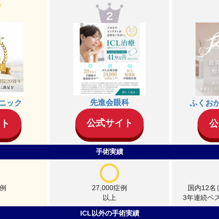
先進会眼科
ニック
ふくお
公式サイト
イト
公
手術実績
症例
27,000症例
国内12
以上
3年連続ベ
ICL以外の手術実績