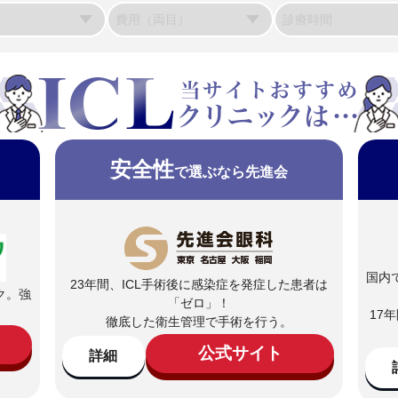
安全性
で選ぶなら先進会
国内
23年間、ICL手術後に感染症を発症した患者は
ク。強
「ゼロ」！
。
17
徹底した衛生管理で手術を行う。
公式サイト
詳細