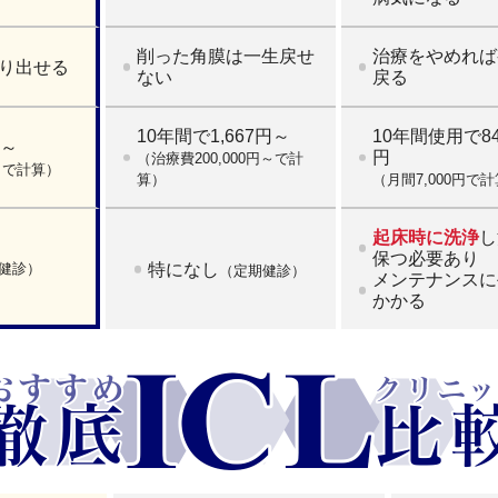
削った角膜は一生戻せ
治療をやめれば
り出せる
ない
戻る
10年間で1,667円～
10年間使用で840
円～
円
（治療費200,000円～で計
円～で計算）
算）
（月間7,000円で
起床時に洗浄
し
保つ必要あり
健診）
特になし
（定期健診）
メンテナンスに
かかる