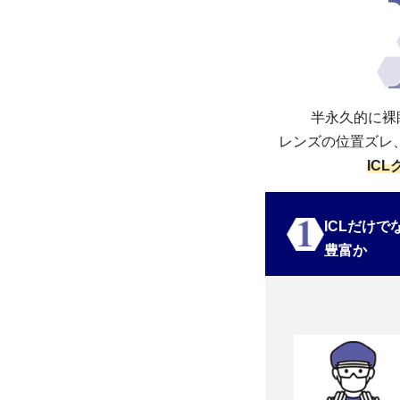
半永久的に裸
レンズの位置ズレ
IC
ICLだけで
豊富か