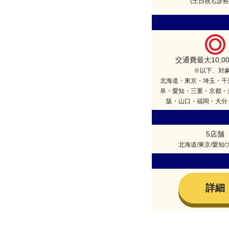
(土日祝も診察
交通費最大10,0
※以下、対
北海道・東京・埼玉・千
阜・愛知・三重・京都・
阪・山口・福岡・大分
5店舗
北海道/東京/愛知/
詳細