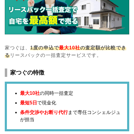
家つぐは、
1度の申込で
最大10社
の査定額が比較でき
る
リースバックの一括査定サービスです。
家つぐの特徴
最大10社
の同時一括査定
最短5日
で現金化
条件交渉やお断り代行
まで専任コンシェルジュ
が担当