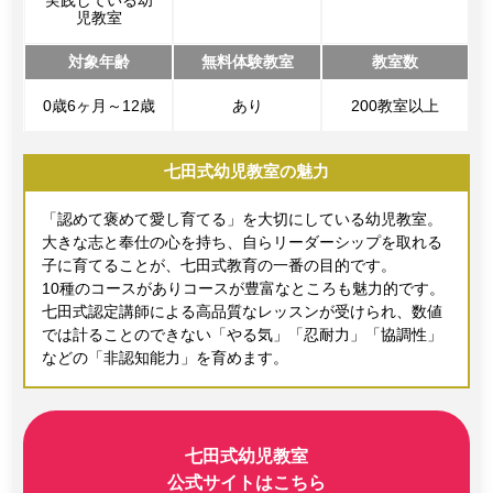
実践している幼
児教室
対象年齢
無料体験教室
教室数
0歳6ヶ月～12歳
あり
200教室以上
七田式幼児教室の魅力
「認めて褒めて愛し育てる」を大切にしている幼児教室。
大きな志と奉仕の心を持ち、自らリーダーシップを取れる
子に育てることが、七田式教育の一番の目的です。
10種のコースがありコースが豊富なところも魅力的です。
七田式認定講師による高品質なレッスンが受けられ、数値
では計ることのできない「やる気」「忍耐力」「協調性」
などの「非認知能力」を育めます。
七田式幼児教室
公式サイトはこちら