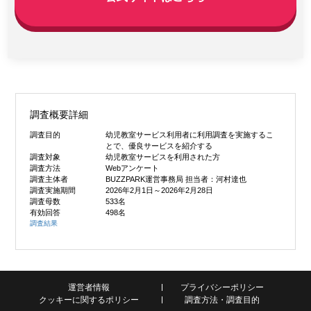
調査概要詳細
調査目的
幼児教室サービス利用者に利用調査を実施するこ
とで、優良サービスを紹介する
調査対象
幼児教室サービスを利用された方
調査方法
Webアンケート
調査主体者
BUZZPARK運営事務局 担当者：河村達也
調査実施期間
2026年2月1日～2026年2月28日
調査母数
533名
有効回答
498名
調査結果
運営者情報
プライバシーポリシー
クッキーに関するポリシー
調査方法・調査目的