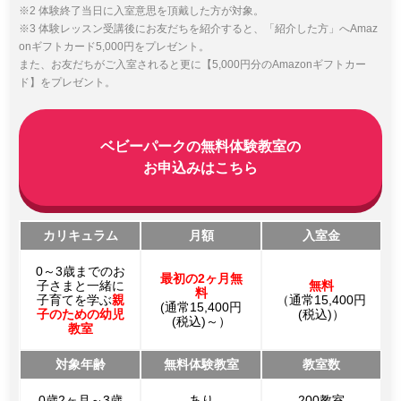
※2 体験終了当日に入室意思を頂戴した方が対象。
※3 体験レッスン受講後にお友だちを紹介すると、「紹介した方」へAmaz
onギフトカード5,000円をプレゼント。
また、お友だちがご入室されると更に【5,000円分のAmazonギフトカー
ド】をプレゼント。
ベビーパークの無料体験教室の
お申込みはこちら
カリキュラム
月額
入室金
0～3歳までのお
最初の2ヶ月無
子さまと一緒に
無料
料
子育てを学ぶ
親
（通常15,400円
(通常15,400円
子のための幼児
(税込)）
(税込)～）
教室
対象年齢
無料体験教室
教室数
0歳2ヶ月～3歳
あり
200教室