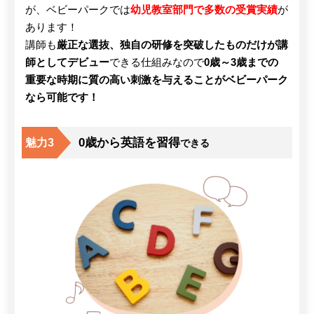
が、ベビーパークでは
幼児教室部門で多数の受賞実績
が
あります！
講師も
厳正な選抜、独自の研修を突破したものだけが講
師としてデビュー
できる仕組みなので
0歳～3歳までの
重要な時期に質の高い刺激を与えることがベビーパーク
なら可能です！
0歳から英語を習得
魅力3
できる