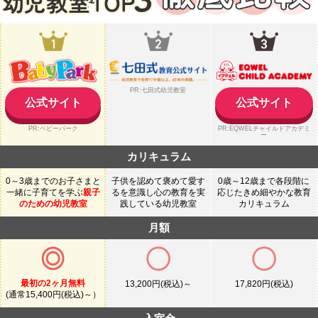
PR:七田式幼児教室
公式サイト
公式サイト
PR:ベビーパーク
PR:EQWELチャイルドアカデミ
ー
カリキュラム
0～3歳までのお子さまと
子供を認めて褒めて愛す
0歳～12歳まで各段階に
一緒に子育てを学ぶ
親子
るを意識し心の教育を実
応じたきめ細やかな教育
のための幼児教室
践している幼児教室
カリキュラム
月額
最初の2ヶ月無料
13,200円(税込)～
17,820円(税込)
(通常15,400円(税込)～）