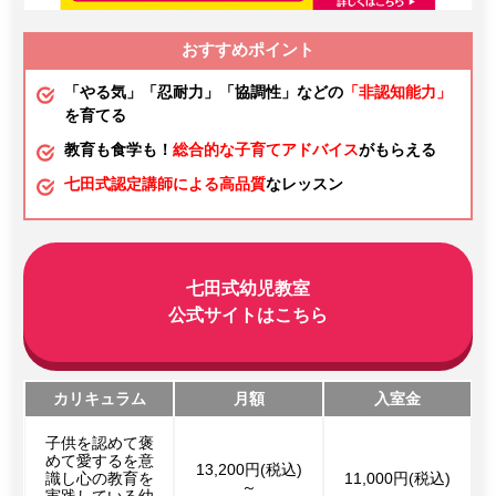
おすすめポイント
「やる気」「忍耐力」「協調性」などの
「非認知能力」
を育てる
教育も食学も！
総合的な子育てアドバイス
がもらえる
七田式認定講師による高品質
なレッスン
七田式幼児教室
公式サイトはこちら
カリキュラム
月額
入室金
子供を認めて褒
めて愛するを意
13,200円(税込)
識し心の教育を
11,000円(税込)
～