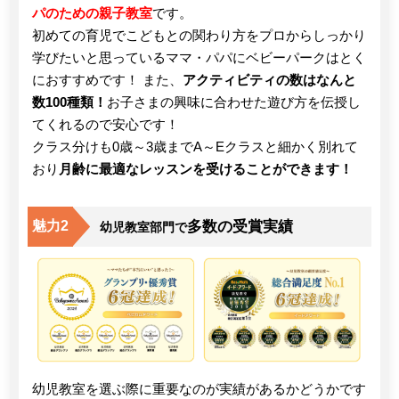
パのための親子教室
です。
初めての育児でこどもとの関わり方をプロからしっかり
学びたいと思っているママ・パパにベビーパークはとく
におすすめです！ また、
アクティビティの数はなんと
数100種類！
お子さまの興味に合わせた遊び方を伝授し
てくれるので安心です！
クラス分けも0歳～3歳までA～Eクラスと細かく別れて
おり
月齢に最適なレッスンを受けることができます！
多数の受賞実績
魅力2
幼児教室部門で
幼児教室を選ぶ際に重要なのが実績があるかどうかです