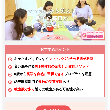
おすすめポイント
お子さまだけではなく
ママ・パパも学べる親子教室
良い脳を作る
数100種類の充実した教育メソッド
0歳から
英語を自然に習得できる
プログラムを用意
幼児教室部門で
多数の受賞実績
あり
教室数が多く
近くに教室がある可能性が高い