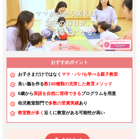
おすすめポイント
お子さまだけではなく
ママ・パパも学べる親子教室
良い脳を作る
数100種類の充実した教育メソッド
0歳から
英語を自然に習得できる
プログラムを用意
幼児教室部門で
多数の受賞実績
あり
教室数が多く
近くに教室がある可能性が高い