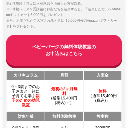
※2 体験終了当日に入室意思を頂戴した方が対象。
※3 体験レッスン受講後にお友だちを紹介すると、「紹介した方」へAmaz
onギフトカード5,000円をプレゼント。
また、お友だちがご入室されると更に【5,000円分のAmazonギフトカー
ド】をプレゼント。
ベビーパークの無料体験教室の
お申込みはこちら
カリキュラム
月額
入室金
0～3歳までのお
最初の2ヶ月無
子さまと一緒に
無料
料
子育てを学ぶ
親
（通常15,400円
(通常15,400円
子のための幼児
(税込)）
(税込)～）
教室
対象年齢
無料体験教室
教室数
0歳2ヶ月～3歳
あり
200教室