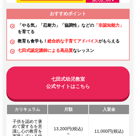
おすすめポイント
「やる気」「忍耐力」「協調性」などの
「非認知能力」
を育てる
教育も食学も！
総合的な子育てアドバイス
がもらえる
七田式認定講師による高品質
なレッスン
七田式幼児教室
公式サイトはこちら
カリキュラム
月額
入室金
子供を認めて褒
めて愛するを意
13,200円(税込)
識し心の教育を
11,000円(税込)
～