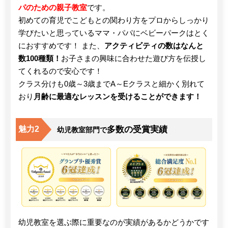
パのための親子教室
です。
初めての育児でこどもとの関わり方をプロからしっかり
学びたいと思っているママ・パパにベビーパークはとく
におすすめです！ また、
アクティビティの数はなんと
数100種類！
お子さまの興味に合わせた遊び方を伝授し
てくれるので安心です！
クラス分けも0歳～3歳までA～Eクラスと細かく別れて
おり
月齢に最適なレッスンを受けることができます！
多数の受賞実績
魅力2
幼児教室部門で
幼児教室を選ぶ際に重要なのが実績があるかどうかです