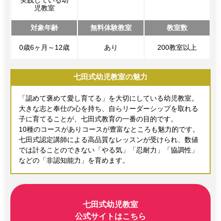
実践している幼
児教室
対象年齢
無料体験教室
教室数
0歳6ヶ月～12歳
あり
200教室以上
七田式幼児教室の魅力
「認めて褒めて愛し育てる」を大切にしている幼児教室。
大きな志と奉仕の心を持ち、自らリーダーシップを取れる
子に育てることが、七田式教育の一番の目的です。
10種のコースがありコースが豊富なところも魅力的です。
七田式認定講師による高品質なレッスンが受けられ、数値
では計ることのできない「やる気」「忍耐力」「協調性」
などの「非認知能力」を育めます。
七田式幼児教室
公式サイトはこちら