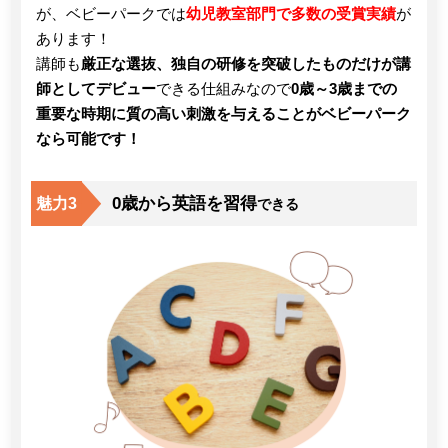
が、ベビーパークでは
幼児教室部門で多数の受賞実績
が
あります！
講師も
厳正な選抜、独自の研修を突破したものだけが講
師としてデビュー
できる仕組みなので
0歳～3歳までの
重要な時期に質の高い刺激を与えることがベビーパーク
なら可能です！
0歳から英語を習得
魅力3
できる