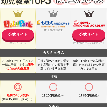
PR:七田式幼児教室
公式サイト
公式サイト
PR:ベビーパーク
PR:EQWELチャイルドアカデミ
ー
カリキュラム
0～3歳までのお子さまと
子供を認めて褒めて愛す
0歳～12歳まで各段階に
一緒に子育てを学ぶ
親子
るを意識し心の教育を実
応じたきめ細やかな教育
のための幼児教室
践している幼児教室
カリキュラム
月額
最初の2ヶ月無料
13,200円(税込)～
17,820円(税込)
(通常15,400円(税込)～）