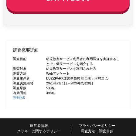
調査概要詳細
調査目的
幼児教室サービス利用者に利用調査を実施するこ
とで、優良サービスを紹介する
調査対象
幼児教室サービスを利用された方
調査方法
Webアンケート
調査主体者
BUZZPARK運営事務局 担当者：河村達也
調査実施期間
2026年2月1日～2026年2月28日
調査母数
533名
有効回答
498名
調査結果
運営者情報
プライバシーポリシー
クッキーに関するポリシー
調査方法・調査目的