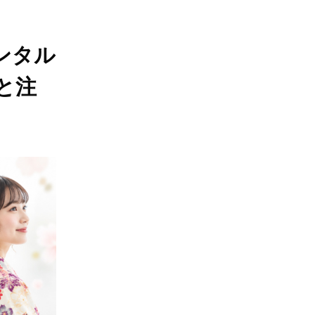
ンタル
と注