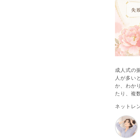
成人式の
人が多い
か、わか
たり、複
ネットレ