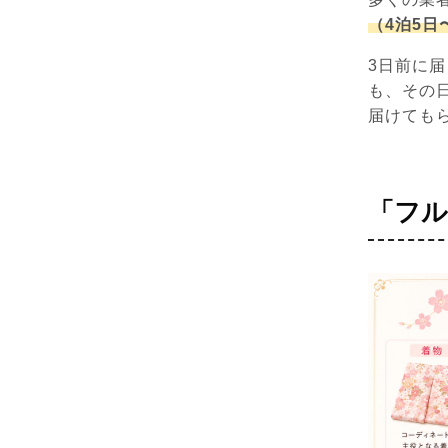
（4泊5日
3日前に
も、その
届けても
「フル