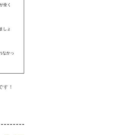
が全く
ましょ
れなかっ
です！