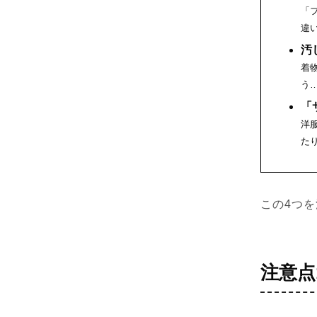
「
違
汚
着
う
「
洋
た
この4つ
注意点