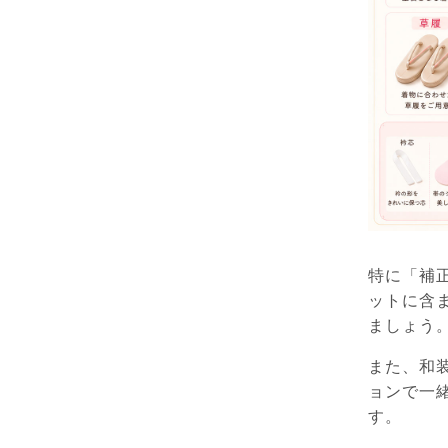
特に「補
ットに含
ましょう
また、和
ョンで一
す。