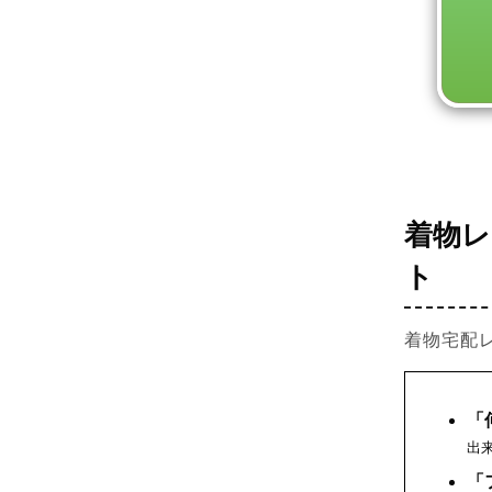
着物
ト
着物宅配
「
出
「