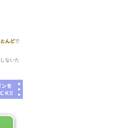
ほとんど
で
敗しないた