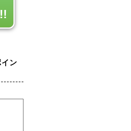
!
ポイン
。