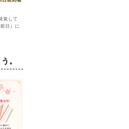
発覚して
番前日）に
ょう。