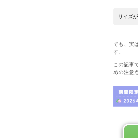
サイズが
でも、実
す。
この記事
めの注意