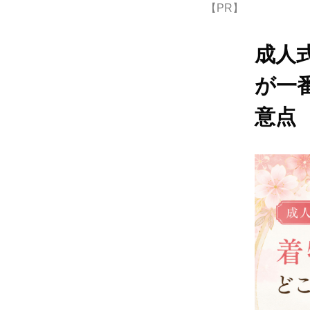
【PR】
成人
が一
意点