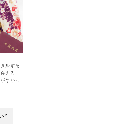
ンタルする
出会える
のがなかっ
…
い？