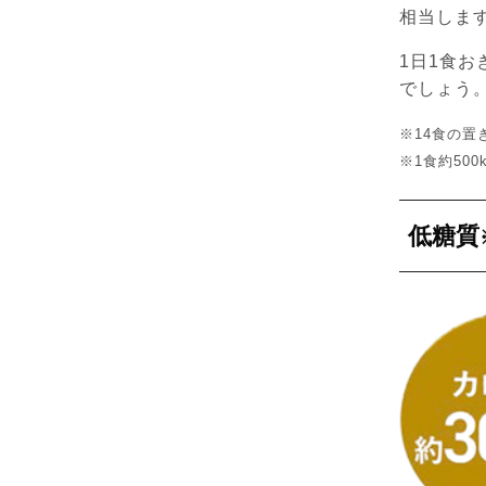
相当しま
1日1食お
でしょう
※14食の置
※1食約500k
低糖質