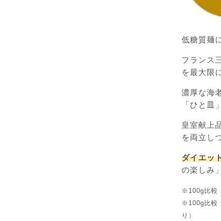
低糖質麺
フランス
を最大限
濃厚な海
「ひと皿
皇室献上
を両立し
ダイエッ
の楽しみ
※100g比
※100g比
り）