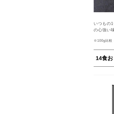
いつもの
の心強い
※100g比
14食