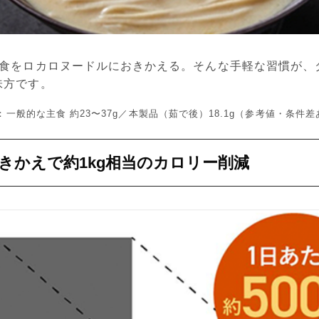
1食をロカロヌードルにおきかえる。そんな手軽な習慣が、
味方です。
較：一般的な主食 約23〜37g／本製品（茹で後）18.1g（参考値・条件
おきかえで約1kg相当のカロリー削減