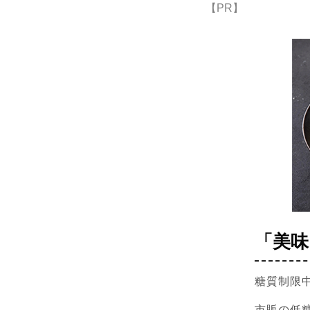
【PR】
「美味
糖質制限
市販の低