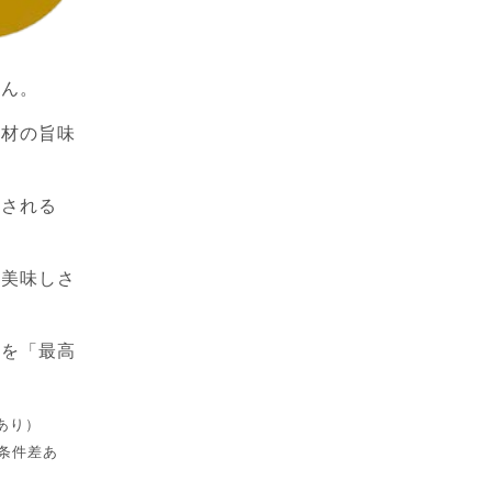
せん。
素材の旨味
供される
・美味しさ
限を「最高
差あり）
・条件差あ