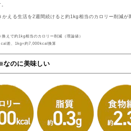
す。
きかえる生活を2週間続けると約1kg相当のカロリー削減が
。
き換えで約1kg相当のカロリー削減（理論値）
cal差、1kg=約7,000kcal換算
なのに美味しい
※