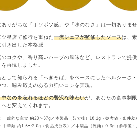
にありがちな「ボソボソ感」や「味のなさ」は一切ありま
三ツ星店で修行を重ねた
一流シェフが監修したソース
は、
に引き出した本格派。
老のコクや、香り高いハーブの風味など、レストランで提
」を再現しました。
品として知られる「へぎそば」をベースにしたヘルシーさ
つつ、噛み応えのある力強いコシを実現。
ト中なのを忘れるほどの贅沢な味わい
が、あなたの食事制
」へと変えてくれます。
較：一般的な主食 約23〜37g／本製品（茹で後）18.1g（参考値・条件
較：中華麺 約1.5〜2.0g（食品成分表）／本製品（乾麺）0.3g（参考値