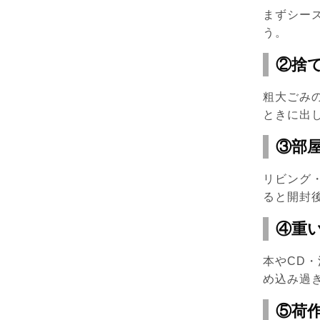
まずシー
う。
②捨
粗大ごみ
ときに出
③部
リビング
ると開封
④重
本やCD
め込み過
⑤荷