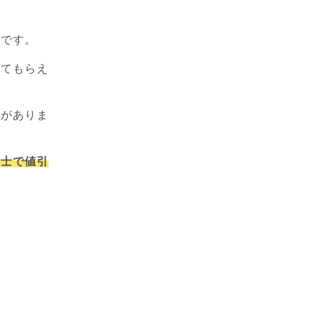
」
とです。
してもらえ
性がありま
同士で値引