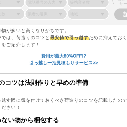
サ
荷物が多いと高くなりがちです。
ジでは、荷造りのコツと
最安値で引っ越す
ために抑えてお
ト
をご紹介します！
費用が最大80%OFF!?
引っ越し一括見積もりサービス>>
のコツは法則作りと早めの準備
っ越す際に気を付けておくべき荷造りのコツを記載したの
ください！
わない物から梱包する