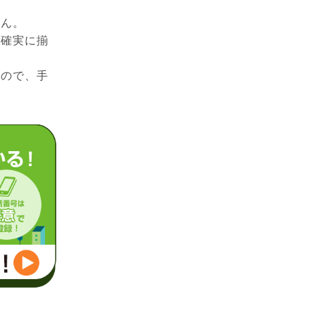
せん。
は確実に揃
いので、手