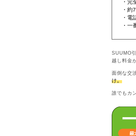
・完
・約
・電
・一
SUUMO
越し料金
面倒な交
け。
誰でもカ