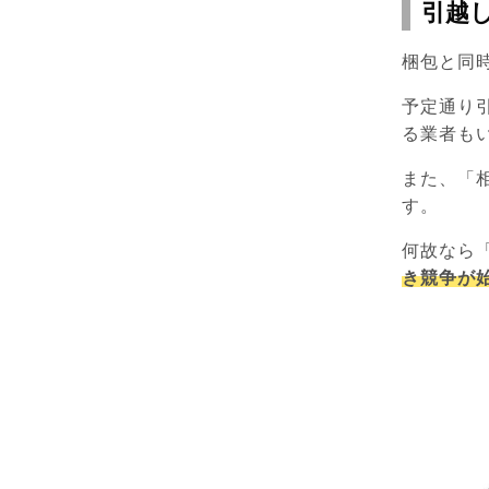
引越
梱包と同
予定通り
る業者も
また、「
す。
何故なら
き競争が