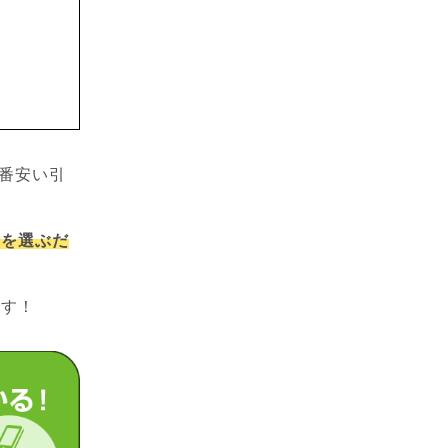
番安い引
ンを選ぶだ
です！