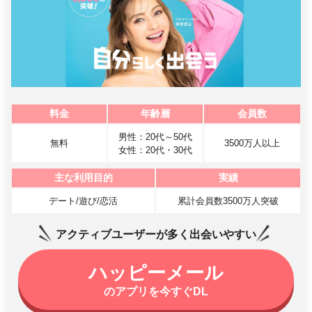
料金
年齢層
会員数
男性：20代～50代
無料
3500万人以上
女性：20代・30代
主な利用目的
実績
デート/遊び/恋活
累計会員数3500万人突破
アクティブユーザーが多く出会いやすい
ハッピーメール
のアプリを今すぐDL