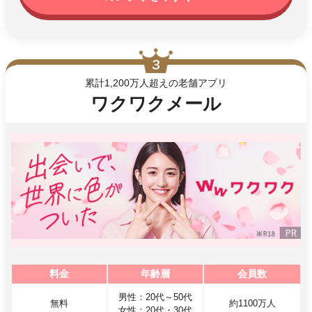
累計1,200万人超えの老舗アプリ
ワクワクメール
料金
年齢層
会員数
男性：20代～50代
無料
約1100万人
女性：20代・30代