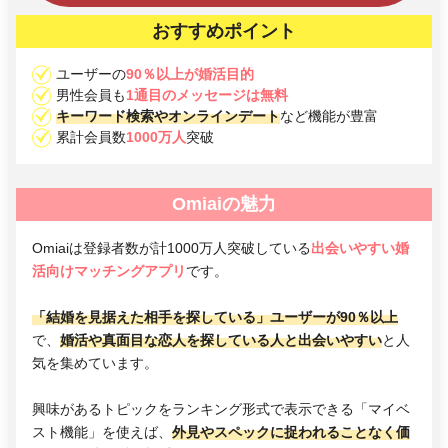
おすすめポイント
ユーザーの
90％以上が婚活目的
男性会員も
1通目のメッセージは無料
キーワード検索やオンラインデート
など機能が豊富
累計会員数
1000万人
突破
Omiaiの魅力
Omiaiは登録者数が計1000万人突破している
出会いやすい婚
活向けマッチングアプリ
です。
「結婚を見据えた相手を探している」ユーザーが90％以上
で、
婚活や真面目な恋人を探している人と出会いやすい
と人
気を集めています。
興味があるトピックをランキング形式で表示できる「マイベ
スト機能」を使えば、
外見やスペックに捉われることなく価