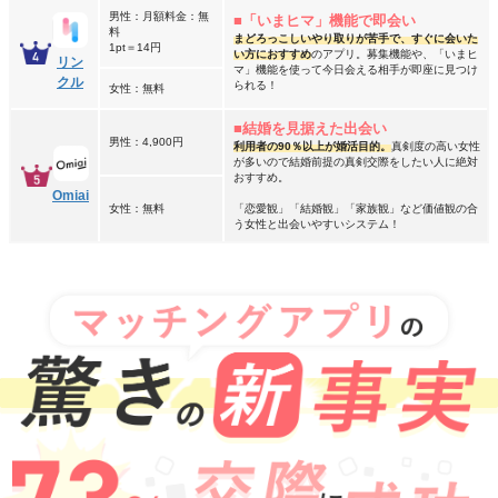
男性：月額料金：無
■「いまヒマ」機能で即会い
料
まどろっこしいやり取りが苦手で、すぐに会いた
1pt＝14円
い方におすすめ
のアプリ。募集機能や、「いまヒ
リン
マ」機能を使って今日会える相手が即座に見つけ
クル
られる！
女性：無料
■結婚を見据えた出会い
男性：4,900円
利用者の90％以上が婚活目的。
真剣度の高い女性
が多いので結婚前提の真剣交際をしたい人に絶対
おすすめ。
Omiai
女性：無料
「恋愛観」「結婚観」「家族観」など価値観の合
う女性と出会いやすいシステム！