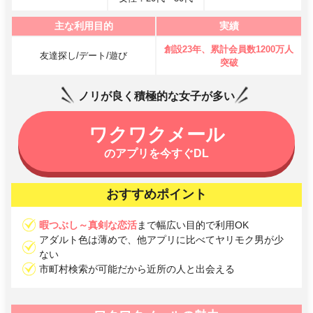
主な利用目的
実績
創設23年、累計会員数1200万人
友達探し/デート/遊び
突破
ノリが良く積極的な女子が多い
ワクワクメール
のアプリを今すぐDL
おすすめポイント
暇つぶし～真剣な恋活
まで幅広い目的で利用OK
アダルト色は薄めで、他アプリに比べてヤリモク男が少
ない
市町村検索が可能だから近所の人と出会える