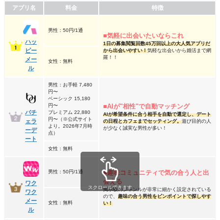
アプリ名
料金
特徴
男性：50円/1通
■気軽に出会いたいならこれ
ハッ
1日の募集閲覧回数45万回以上の大人気アプリだ
ピー
から出会いやすい！
気軽な出会いから婚活まで網
羅！！
メー
女性：無料
ル
男性：お手軽 7,480
円〜
ベーシック 15,180
円〜
■AIが"相性"で自動マッチング
バチ
プレミアム 22,880
AIが希望条件に合う相手を自動で選定し、デート
円〜
（※公式サイト
ェラ
の日程とカフェまでセッティング。
遊び目的の人
より。2026年7月時
が少なく誠実な男性が多い！
ーデ
点）
ート
女性：無料
■趣味コミュニティで気の合う人と出
男性：50円/1通
会える
ワク
スクロールできます
掲示板のジャンルが非常に細かく設定されている
ワク
ので、
趣味の合う男性をピンポイントで探しやす
メー
女性：無料
い！
ル