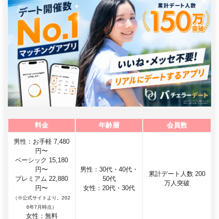
料金
年齢層
会員数
男性：お手軽 7,480
円〜
ベーシック 15,180
円〜
男性：30代・40代・
累計デート人数 200
プレミアム 22,880
50代
万人突破
円〜
女性：20代・30代
（※公式サイトより。202
6年7月時点）
女性：無料