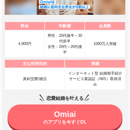
料金
年齢層
会員数
男性：20代後半～30
代前半
4,900円
1000万人突破
女性：20代～20代後
半
主な利用目的
実績
インターネット型 結婚相手紹介
真剣交際/婚活
サービス業認証（IMS）取得済
み
恋愛結婚を叶える
Omiai
のアプリを今すぐDL