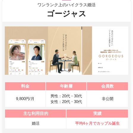
ワンランク上のハイクラス婚活
ゴージャス
料金
年齢層
会員数
男性：20代・30代
9,800円/月
非公開
女性：20代・30代
主な利用目的
実績
婚活
平均4ヶ月でカップル誕生