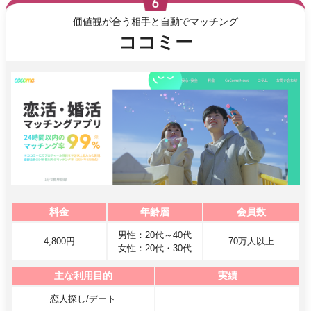
価値観が合う相手と自動でマッチング
ココミー
料金
年齢層
会員数
男性：20代～40代
4,800円
70万人以上
女性：20代・30代
主な利用目的
実績
恋人探し/デート