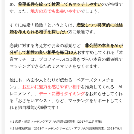
め、
希望条件を絞って検索してもマッチしやすい
のが特徴で
す。また、
地方の方でも出会いやすい
でしょう。
すぐに結婚！婚活！というよりは、
恋愛しつつ将来的には結
婚を考えられる相手を探したい
方に最適です。
恋愛に対する考え方やお金の感覚など、
非公開の本音をAIが
分析して相性の良い相手を毎日10人
おすすめしてくれる「本
音マッチ」は、プロフィールには書きづらい本音の価値観で
マッチングできるためミスマッチをなくせます。
他にも、内面や人となりが伝わる「ペアーズクエスチョ
ン」、
お互いに魅力を感じやすい相手
を推薦してくれる「AI
レコメンド」、
デートに誘うタイミング
をお知らせしてくれ
る「おさそいアシスト」など、マッチングをサポートしてく
れる独自機能が満載です！
※1 恋愛・婚活マッチングアプリの利用状況調査（2017年11月実施）
※2 MMD研究所「2023年マッチングサービス・アプリの利用実態調査」2023年9月