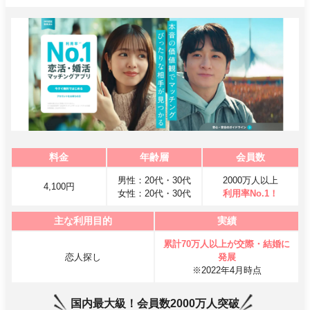
料金
年齢層
会員数
男性：20代・30代
2000万人以上
4,100円
女性：20代・30代
利用率No.1！
主な利用目的
実績
累計70万人以上が交際・結婚に
恋人探し
発展
※2022年4月時点
国内最大級！会員数2000万人突破