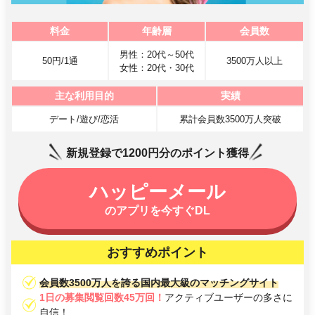
料金
年齢層
会員数
男性：20代～50代
50円/1通
3500万人以上
女性：20代・30代
主な利用目的
実績
デート/遊び/恋活
累計会員数3500万人突破
新規登録で1200円分のポイント獲得
ハッピーメール
のアプリを今すぐDL
おすすめポイント
会員数3500万人を誇る国内最大級のマッチングサイト
1日の募集閲覧回数45万回！
アクティブユーザーの多さに
自信！