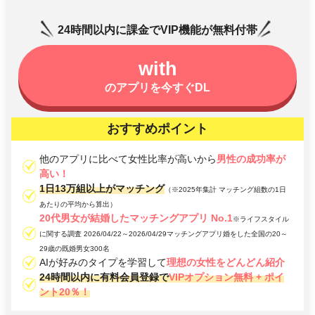
24時間以内に課金でVIP機能が無料付帯
with
のアプリを今すぐDL
おすすめポイント
他のアプリに比べて女性比率が高いから
男性の成功率が
高い！
1日13万組以上がマッチング
（※2025年集計 マッチング組数の1日
あたりの平均から算出）
20代男女が結婚したマッチングアプリ No.1
※ライフスタイル
に関する調査 2026/04/22～2026/04/29マッチングアプリ婚をした全国の20～
29歳の既婚男女300名
AIが好みのタイプを学習して
理想の女性をどんどん紹介
24時間以内に有料会員登録で
VIPオプション無料 + ポイ
ント20％！