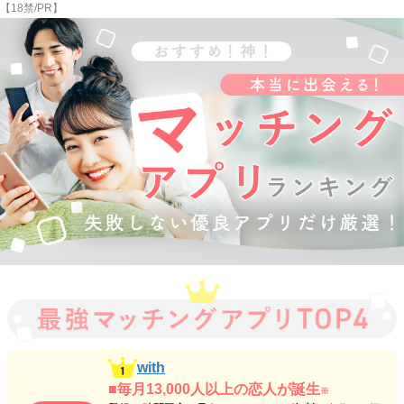
【18禁/PR】
with
■毎月13,000人以上の恋人が誕生
※