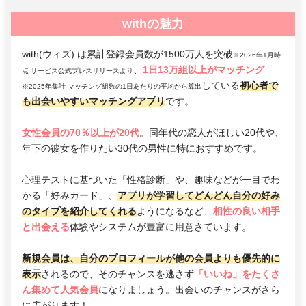
withの魅力
with(ウィズ) は累計登録会員数が1500万人を突破
※2026年1月時
、
1日13万組以上がマッチング
点 サービス公式プレスリリースより
している
初心者で
※2025年集計 マッチング組数の1日あたりの平均から算出
も出会いやすいマッチングアプリ
です。
女性会員の70％以上が20代
。同年代の恋人がほしい20代や、
年下の彼女を作りたい30代の男性に特におすすめです。
心理テストに基づいた「性格診断」や、趣味などが一目でわ
かる「好みカード」、
アプリが学習してどんどん自分の好み
のタイプを紹介してくれる
ようになるなど、
相性の良い相手
と出会える
体験やシステムが豊富に用意さています。
新規会員は、自分のプロフィールが他の会員よりも優先的に
表示
されるので、そのチャンスを逃さず
「いいね」をたくさ
ん集めて人気会員
になりましょう。出会いのチャンスがさら
に広がります！