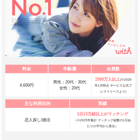
料金
年齢層
会員数
1500万人以上
(※2026
男性：20代・30代
4,600円
年1月時点 サービス公式プ
女性：20代
レスリリースより)
主な利用目的
実績
1日13万組以上がマッチング
恋人探し/婚活
（※2025年集計 マッチング組数の1日あ
たりの平均から算出）