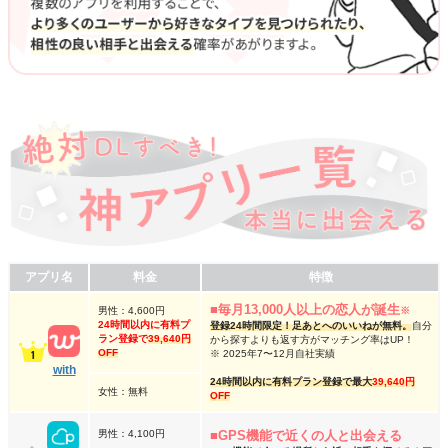
アプリ名
料金
特徴
■毎月13,000人以上の恋人が誕生
※
男性：4,600円
24時間以内に有料プ
登録24時間限定！足あとへのいいねが無料。
自分
ラン登録で
39,640円
から探すよりも返す方がマッチング率はUP！
OFF
※ 2025年7〜12月自社実績
with
24時間以内に有料プラン登録で最大
39,640円
女性：無料
OFF
■GPS機能で近くの人と出会える
男性：4,100円