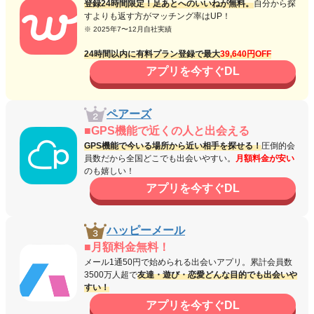
登録24時間限定！足あとへのいいねが無料。
自分から探
すよりも返す方がマッチング率はUP！
※ 2025年7〜12月自社実績
24時間以内に有料プラン登録で最大
39,640円OFF
アプリを今すぐDL
ペアーズ
■GPS機能で近くの人と出会える
GPS機能で今いる場所から近い相手を探せる！
圧倒的会
員数だから全国どこでも出会いやすい。
月額料金が安い
のも嬉しい！
アプリを今すぐDL
ハッピーメール
■月額料金無料！
メール1通50円で始められる出会いアプリ。累計会員数
3500万人超で
友達・遊び・恋愛どんな目的でも出会いや
すい！
アプリを今すぐDL