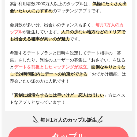
累計利用者数2000万人以上のタップルは、
気軽にたくさん出
会いたい人におすすめ
のマッチングアプリです。
会員数が多い分、出会いのチャンスも多く、
毎月1万人のカ
ップル
が誕生しています。
人口の少ない地方などのエリアで
も出会える確率が高いのが魅力
です。
希望するデートプランと日時を設定してデート相手の「募
集」をしたり、異性のユーザーの募集に「おさそい」を送る
と
デートを前提としたマッチングが成立
。
面倒なやりとりな
しで24時間以内にデートの約束ができる
「おでかけ機能」は
即会いたい派の方に人気です！
「
真剣に婚活をするには早いけど、恋人はほしい
」方にベス
トなアプリとなっています！
毎月1万人のカップル誕生
タップル