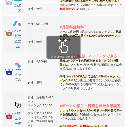
GPS機能で今いる場所から近い相手を探せる！
圧
ペア
倒的会員数だから全国どこでも出会いやすい。
月
女性：無料
額料金が安い
のも嬉しい！
ーズ
男性：50円/1通
■月額料金無料！
ハッ
メール1通50円で始められる出会いアプリ。
累計
ピー
会員数3500万人超でとにかく出会いのチャンス
が多い！
メー
女性：無料
ル
■デートを前提にマッチングできる
スクロールできます
最短1分でデートの約束が決まる「おでかけ機
男性：4,800円
能」
は、メッセージのやり取りが面倒、まずは会
って見たい方におすすめ！
タッ
招待コード
SGKH
入力で現金2,450円キャッシュ
プル
バック！
※1か月以上の有料プランの購入が必要
女性：無料
です※Web決済での有料プラン購入はキャッシュ
バックの対象外になります
男性：お手軽 7,480
円〜
ベーシック 15,180
■デートの相手・日程をAIが自動調整
円〜
いいね！やメッセージのやり取り一切不要でデー
バチ
プレミアム 22,880
トを自動設定。
希望条件に合ったルックス・スペ
円〜
（※公式サイト
ェラ
ックの女性と出会える！
より。2026年7月時
ーデ
点）
今だけ
初回デート無料
キャンペーン中