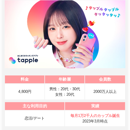
料金
年齢層
会員数
男性：20代・30代
4,800円
2000万人以上
女性：20代
主な利用目的
実績
毎月1万2千人のカップル誕生
恋活/デート
2023年3月時点