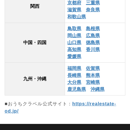
京都府
三重県
関西
滋賀県
奈良県
和歌山県
鳥取県
島根県
岡山県
広島県
中国・四国
山口県
徳島県
高知県
香川県
愛媛県
福岡県
佐賀県
長崎県
熊本県
九州・沖縄
大分県
宮崎県
鹿児島県
沖縄県
■おうちクラベル公式サイト：
https://realestate-
od.jp/