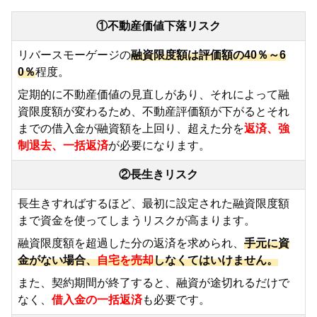
①不動産価値下落リスク
リバースモーゲージの
融資限度額は評価額の40％～6
0％
程度。
定期的に不動産価値の見直しがあり、それによって融
資限度額が変わるため、不動産評価額が下がるとそれ
までの借入金が融資額を上回り、超えた分を
返済、強
制退去、一括返済
が必要になります。
②長生きリスク
長生きすればするほど、最初に設定された融資限度額
まで資金を使ってしまうリスクが高まります。
融資限度額を超過した分の返済を求められ、
手元に資
金がない場合、
自宅を売却
しなくてはいけません。
また、契約期間が終了すると、融資が途切れるだけで
なく、
借入金の一括返済
も必要です。