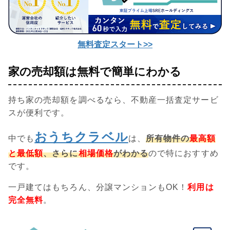
無料査定スタート>>
家の売却額は無料で簡単にわかる
持ち家の売却額を調べるなら、不動産一括査定サービ
スが便利です。
おうちクラベル
中でも
は、
所有物件の
最高額
と最低額
、さらに
相場価格
がわかる
ので特におすすめ
です。
一戸建てはもちろん、分譲マンションもOK！
利用は
完全無料
。