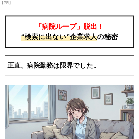
【PR】
「病院ループ」脱出！
“検索に出ない”企業求人
の秘密
正直、病院勤務は限界でした。