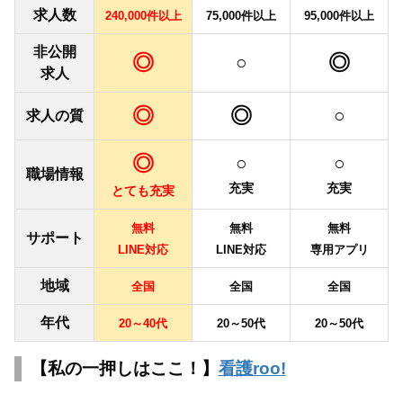
求人数
240,000件以上
75,000件以上
95,000件以上
非公開
◎
◎
○
求人
◎
◎
○
求人の質
◎
○
○
職場情報
充実
充実
とても充実
無料
無料
無料
サポート
LINE対応
LINE対応
専用アプリ
地域
全国
全国
全国
年代
20～40代
20～50代
20～50代
【私の一押しはここ！】
看護roo!