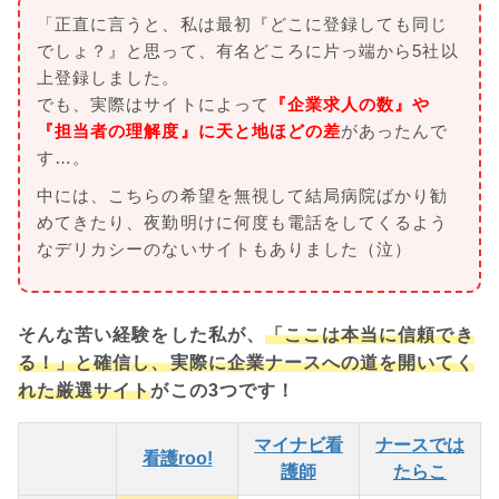
「正直に言うと、私は最初『どこに登録しても同じ
でしょ？』と思って、有名どころに片っ端から5社以
上登録しました。
でも、実際はサイトによって
『企業求人の数』や
『担当者の理解度』に天と地ほどの差
があったんで
す…。
中には、こちらの希望を無視して結局病院ばかり勧
めてきたり、夜勤明けに何度も電話をしてくるよう
なデリカシーのないサイトもありました（泣）
そんな苦い経験をした私が、
「ここは本当に信頼でき
る！」と確信し、実際に企業ナースへの道を開いてく
れた厳選サイト
がこの3つです！
マイナビ看
ナースでは
看護roo!
護師
たらこ