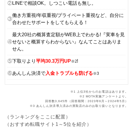
②
LINEで相談OK。しつこい電話も無し。
働き方重視/年収重視/プライベート重視など、自分に
③
合わせたサポートをしてもらえる！
最大20社の概算査定額がWEB上でわかる!『実車を見
④
せないと概算すらわからない』なんてことはありま
せん。
⑤
下取りより
平均30.3万円UP
!
※2
⑥
あんしん決済で
入金トラブルも防げる
※3
※1 上位3社からのお電話はあります。
※2 MOTA実施アンケートより。
回答数3,645件（回答期間：2023年6月～2024年5月）
※3 あんしん決済導入済みの買取店のみのお取り扱いとなります。
（ランキングをここに配置）
（おすすめ転職サイト1～5位を紹介）