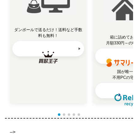
ダンボールで送るだけ！送料など手数
料も無料！
箱に詰めておく
月額330円～の
国が唯一認
不用PCの宅
–>