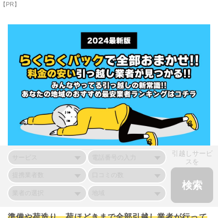
【PR】
引越しサービ
スを
準備や荷造り、荷ほどきまで全部引越し業者が行って