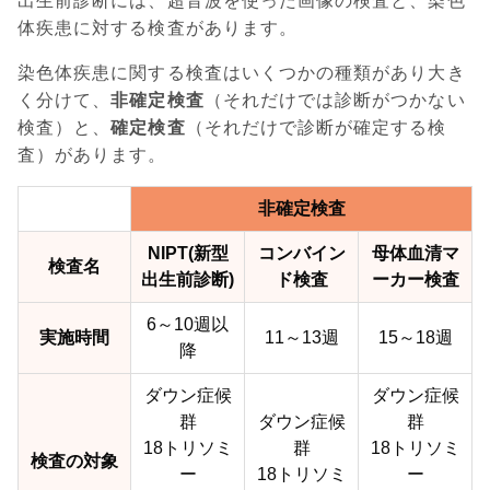
出生前診断には、超音波を使った画像の検査と、染色
体疾患に対する検査があります。
染色体疾患に関する検査はいくつかの種類があり大き
く分けて、
非確定検査
（それだけでは診断がつかない
検査）と、
確定検査
（それだけで診断が確定する検
査）があります。
非確定検査
NIPT(新型
コンバイン
母体血清マ
検査名
出生前診断)
ド検査
ーカー検査
6～10週以
実施時間
11～13週
15～18週
降
ダウン症候
ダウン症候
群
ダウン症候
群
18トリソミ
群
18トリソミ
検査の対象
ー
18トリソミ
ー