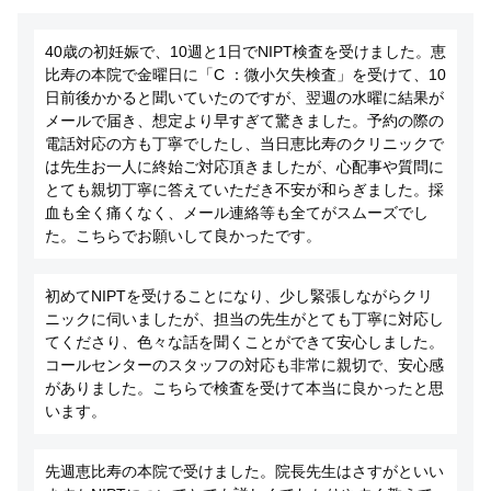
40歳の初妊娠で、10週と1日でNIPT検査を受けました。恵
比寿の本院で金曜日に「C ：微小欠失検査」を受けて、10
日前後かかると聞いていたのですが、翌週の水曜に結果が
メールで届き、想定より早すぎて驚きました。予約の際の
電話対応の方も丁寧でしたし、当日恵比寿のクリニックで
は先生お一人に終始ご対応頂きましたが、心配事や質問に
とても親切丁寧に答えていただき不安が和らぎました。採
血も全く痛くなく、メール連絡等も全てがスムーズでし
た。こちらでお願いして良かったです。
初めてNIPTを受けることになり、少し緊張しながらクリ
ニックに伺いましたが、担当の先生がとても丁寧に対応し
てくださり、色々な話を聞くことができて安心しました。
コールセンターのスタッフの対応も非常に親切で、安心感
がありました。こちらで検査を受けて本当に良かったと思
います。
先週恵比寿の本院で受けました。院長先生はさすがといい