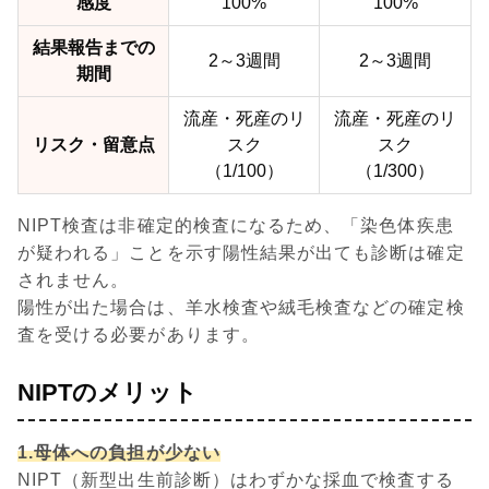
感度
100%
100%
結果報告までの
2～3週間
2～3週間
期間
流産・死産のリ
流産・死産のリ
リスク・留意点
スク
スク
（1/100）
（1/300）
NIPT検査は非確定的検査になるため、「染色体疾患
が疑われる」ことを示す陽性結果が出ても診断は確定
されません。
陽性が出た場合は、羊水検査や絨毛検査などの確定検
査を受ける必要があります。
NIPTのメリット
1.母体への負担が少ない
NIPT（新型出生前診断）はわずかな採血で検査する