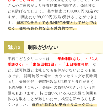
さんやご家族がより検査結果を信頼でき、偽陰性な
ども防げるでしょう。 基本検査は198,000円(税込)で
すが、1回あたり99,000円(税込)受けることができま
す。
日本で1番早くできるNIPT検査としてだけでは
なく、価格も良心的な点も魅力的です。
魅力2
制限が少ない
平石こどもクリニックは、
「年齢制限なし」・「1人
受診OK」・「来院回数1回」・「土日検査可能」
な
ど、認可施設と比較しても条件が少ないところも強
みです。 認可施設の場合、カウンセリングが長時間
あり、夫婦同伴、来院回数は3回程度と条件が多く、
予約が取りづらい、夫婦への負担が大きいという問
題点もあります。 特に働いている人は夫婦で何回も
休みを取ることが難しいため、検査を諦める方も多
くいました。
条件がほぼない平石クリニックには、