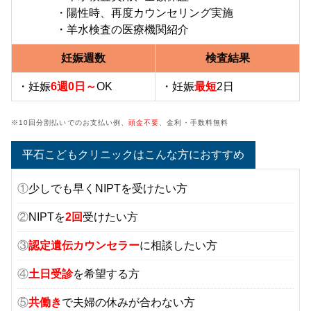
・陽性時、再度カウンセリング実施
・羊水検査の医療機関紹介
妊娠週数
検査結果
・妊娠
6週0日～
OK
・妊娠
最短
2日
※10回分割払いでのお支払い例、
頭金不要
、金利・手数料無料
平石こどもクリニックはこんな方におすすめ
①
少しでも早くNIPTを受けたい方
②
NIPTを
2回
受けたい方
③
認定遺伝カウンセラー
に相談したい方
④
土日受診
を希望する方
⑤
共働き
で夫婦の休みが合わない方