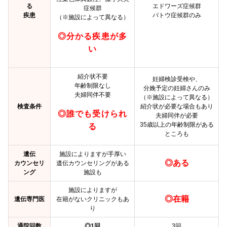
る
エドワーズ症候群
症候群
疾患
パトウ症候群のみ
（※施設によって異なる）
◎分かる疾患が多
い
紹介状不要
妊婦検診受検や、
年齢制限なし
分娩予定の妊婦さんのみ
夫婦同伴不要
（※施設によって異なる）
検査条件
紹介状が必要な場合もあり
◎誰でも受けられ
夫婦同伴が必要
35歳以上の年齢制限がある
る
ところも
遺伝
施設によりますが手厚い
◎ある
カウンセリ
遺伝カウンセリングがある
ング
施設も
施設によりますが
◎在籍
遺伝専門医
在籍がないクリニックもあ
り
通院回数
◎1回
3回