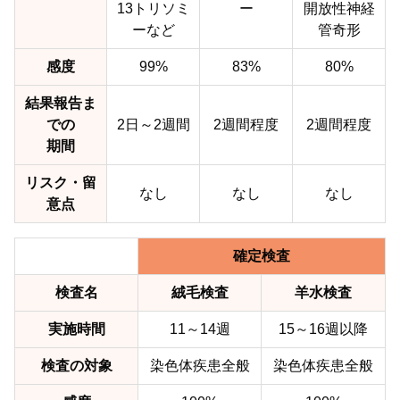
13トリソミ
ー
開放性神経
ーなど
管奇形
感度
99%
83%
80%
結果報告ま
での
2日～2週間
2週間程度
2週間程度
期間
リスク・留
なし
なし
なし
意点
確定検査
検査名
絨毛検査
羊水検査
実施時間
11～14週
15～16週以降
検査の対象
染色体疾患全般
染色体疾患全般