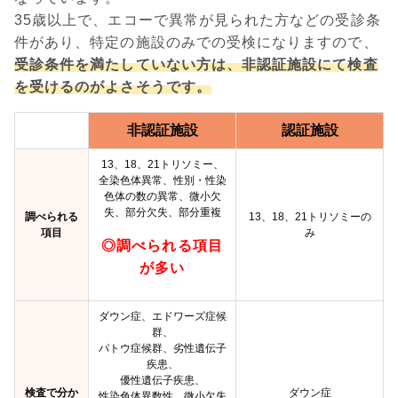
35歳以上で、エコーで異常が見られた方などの受診条
件があり、特定の施設のみでの受検になりますので、
受診条件を満たしていない方は、非認証施設にて検査
を受けるのがよさそうです。
非認証施設
認証施設
13、18、21トリソミー、
全染色体異常、性別・性染
色体の数の異常、微小欠
失、部分欠失、部分重複
調べられる
13、18、21トリソミーの
項目
み
◎調べられる項目
が多い
ダウン症、エドワーズ症候
群、
パトウ症候群、劣性遺伝子
疾患、
優性遺伝子疾患、
検査で分か
ダウン症
性染色体異数性、微小欠失