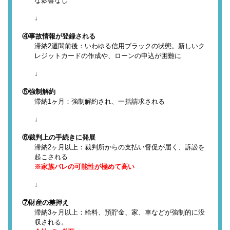
な影響なし
↓
④事故情報が登録される
滞納2週間前後：いわゆる信用ブラックの状態。新しいク
レジットカードの作成や、ローンの申込が困難に
↓
⑤強制解約
滞納1ヶ月：強制解約され、一括請求される
↓
⑥裁判上の手続きに発展
滞納2ヶ月以上：裁判所からの支払い督促が届く、訴訟を
起こされる
※家族バレの可能性が極めて高い
↓
⑦財産の差押え
滞納3ヶ月以上：給料、預貯金、家、車などが強制的に没
収される。