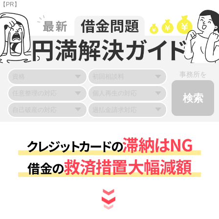
【PR】
事務所を