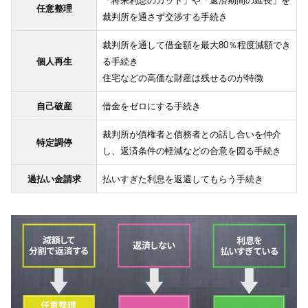
「将来利息のカット」や「返済期間の延長」を
任意整理
裁判所を通さず交渉する手続き
裁判所を通して借金額を最大80％程度減額でき
個人再生
る手続き
住宅などの高価な財産は残せるのが特徴
自己破産
借金をゼロにする手続き
裁判所が債権者と債務者との話し合いを仲介
特定調停
し、返済条件の軽減などの合意を図る手続き
過払い金請求
払いすぎた利息を返還してもらう手続き