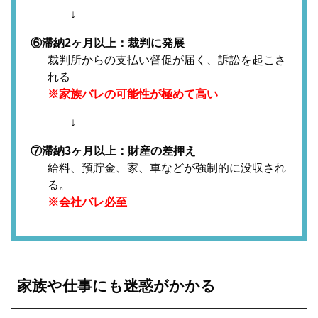
↓
⑥滞納2ヶ月以上：裁判に発展
裁判所からの支払い督促が届く、訴訟を起こさ
れる
※家族バレの可能性が極めて高い
↓
⑦滞納3ヶ月以上：財産の差押え
給料、預貯金、家、車などが強制的に没収され
る。
※会社バレ必至
家族や仕事にも迷惑がかかる