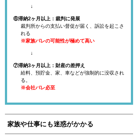
↓
⑥滞納2ヶ月以上：裁判に発展
裁判所からの支払い督促が届く、訴訟を起こさ
れる
※家族バレの可能性が極めて高い
↓
⑦滞納3ヶ月以上：財産の差押え
給料、預貯金、家、車などが強制的に没収され
る。
※会社バレ必至
家族や仕事にも迷惑がかかる