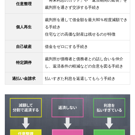
「将来利息のカット」や「返済期間の延長」を
任意整理
裁判所を通さず交渉する手続き
裁判所を通して借金額を最大80％程度減額でき
個人再生
る手続き
住宅などの高価な財産は残せるのが特徴
自己破産
借金をゼロにする手続き
裁判所が債権者と債務者との話し合いを仲介
特定調停
し、返済条件の軽減などの合意を図る手続き
過払い金請求
払いすぎた利息を返還してもらう手続き