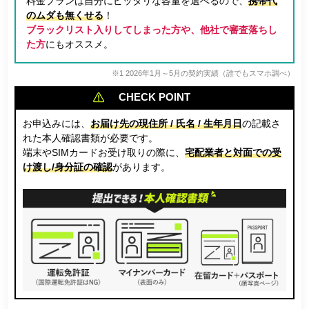
料金プランは自分にピッタリな容量を選べるので、
携帯代
のムダも無くせる
！
ブラックリスト入りしてしまった方や、他社で審査落ちし
た方
にもオススメ。
※1 2026年1月～5月の契約実績（誰でもスマホ調べ）
CHECK POINT
お申込みには、
お届け先の現住所 / 氏名 / 生年月日
の記載さ
れた本人確認書類が必要です。
端末やSIMカードお受け取りの際に、
宅配業者と対面での受
け渡し/身分証の確認
があります。