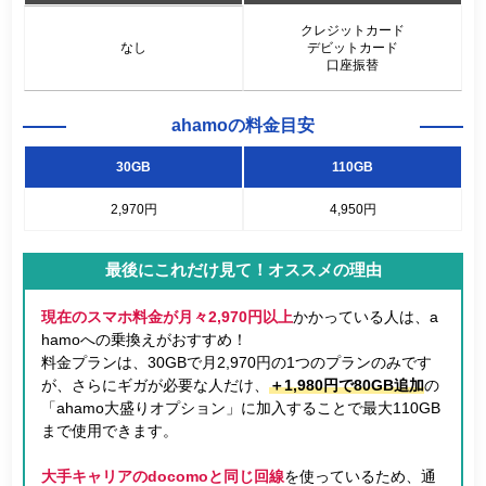
クレジットカード
なし
デビットカード
口座振替
ahamoの料金目安
30GB
110GB
2,970円
4,950円
最後にこれだけ見て！オススメの理由
現在のスマホ料金が月々2,970円以上
かかっている人は、a
hamoへの乗換えがおすすめ！
料金プランは、30GBで月2,970円の1つのプランのみです
が、さらにギガが必要な人だけ、
＋1,980円で80GB追加
の
「ahamo大盛りオプション」に加入することで最大110GB
まで使用できます。
大手キャリアのdocomoと同じ回線
を使っているため、通