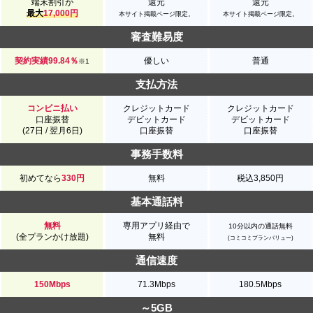
端末割引が
還元
還元
最大
17,000円
本サイト掲載ページ限定。
本サイト掲載ページ限定。
審査難易度
契約実績99.84％
優しい
普通
※1
支払方法
コンビニ払い
クレジットカード
クレジットカード
口座振替
デビットカード
デビットカード
(27日 / 翌月6日)
口座振替
口座振替
事務手数料
初めてなら
330円
無料
税込3,850円
基本通話料
無料
専用アプリ経由で
10分以内の通話無料
(全プランかけ放題)
無料
(コミコミプランバリュー)
通信速度
150Mbps
71.3Mbps
180.5Mbps
～5GB