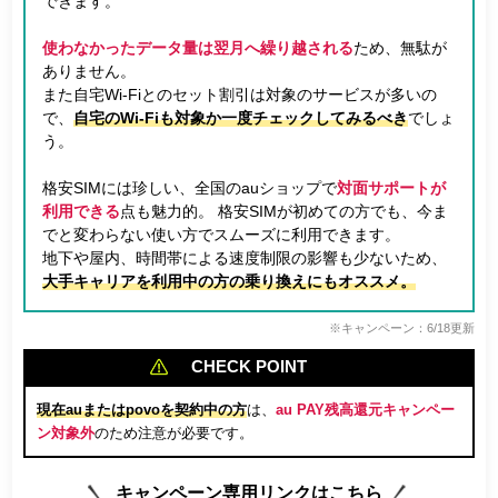
できます。
使わなかったデータ量は翌月へ繰り越される
ため、無駄が
ありません。
また自宅Wi-Fiとのセット割引は対象のサービスが多いの
で、
自宅のWi-Fiも対象か一度チェックしてみるべき
でしょ
う。
格安SIMには珍しい、全国のauショップで
対面サポートが
利用できる
点も魅力的。 格安SIMが初めての方でも、今ま
でと変わらない使い方でスムーズに利用できます。
地下や屋内、時間帯による速度制限の影響も少ないため、
大手キャリアを利用中の方の乗り換えにもオススメ。
※キャンペーン：6/18更新
CHECK POINT
現在auまたはpovoを契約中の方
は、
au PAY残高還元キャンペー
ン対象外
のため注意が必要です。
キャンペーン専用リンクはこちら