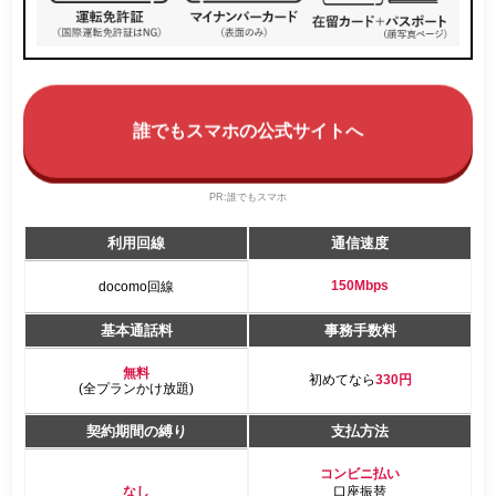
誰でもスマホの公式サイトへ
PR:誰でもスマホ
利用回線
通信速度
150Mbps
docomo回線
基本通話料
事務手数料
無料
初めてなら
330円
(全プランかけ放題)
契約期間の縛り
支払方法
コンビニ払い
なし
口座振替