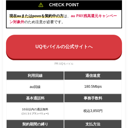
CHECK POINT
現在auまたはpovoを契約中の方
は、
au PAY残高還元キャンペー
ン対象外
のため注意が必要です。
UQモバイルの公式サイトへ
PR:UQモバイル
利用回線
通信速度
180.5Mbps
au回線
基本通話料
事務手数料
10分以内の通話無料
税込3,850円
(コミコミプランバリュー)
契約期間の縛り
支払方法