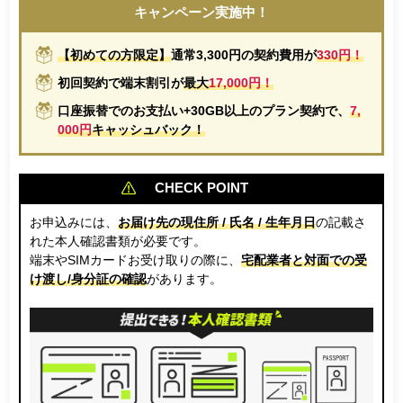
キャンペーン実施中！
【初めての方限定】
通常3,300円の契約費用が
330円！
初回契約で端末割引が
最大
17,000円！
口座振替でのお支払い+30GB以上のプラン契約で、
7,
000円
キャッシュバック！
CHECK POINT
お申込みには、
お届け先の現住所 / 氏名 / 生年月日
の記載さ
れた本人確認書類が必要です。
端末やSIMカードお受け取りの際に、
宅配業者と対面での受
け渡し/身分証の確認
があります。