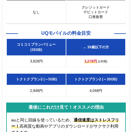
クレジットカード
なし
デビットカード
口座振替
UQモバイルの料金目安
コミコミプランバリュー
→ 39歳以下の方
(35GB)
3,828円
3,278円
(1年間)
トクトクプラン2 (～5GB)
トクトクプラン2 (～30GB)
2,948円
4,048円
最後にこれだけ見て！オススメの理由
auと同じ回線を使っているため、
通信速度はストレスフリ
ー！
高画質な動画やアプリのダウンロードがサクサク利用