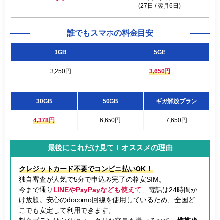
(27日 / 翌月6日)
誰でもスマホの料金目安
3GB
5GB
3,250円
3,650円
30GB
50GB
ギガ解放プラン
4,378円
6,650円
7,650円
最後にこれだけ見て！オススメの理由
クレジットカード不要でコンビニ払いOK！
独自審査が人気で5分で申込み完了の格安SIM。
今まで通り
LINEやPayPayなども使えて
、電話は24時間か
け放題。安心のdocomo回線を使用しているため、全国ど
こでも安定して利用できます。