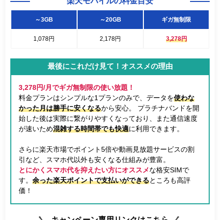
楽天モバイルの料金目安
～3GB
～20GB
ギガ無制限
1,078円
2,178円
3,278円
最後にこれだけ見て！オススメの理由
3,278円/月でギガ無制限の使い放題！
料金プランはシンプルな1プランのみで、データを
使わな
かった月は勝手に安くなる
から安心。 プラチナバンドを開
始した後は実際に繋がりやすくなっており、また通信速度
が速いため
混雑する時間帯でも快適
に利用できます。
さらに楽天市場でポイント5倍や動画見放題サービスの割
引など、スマホ代以外も安くなる仕組みが豊富。
とにかくスマホ代を抑えたい方にオススメ
な格安SIMで
す。
余った楽天ポイントで支払いができる
ところも高評
価！
キャンペーン専用リンクはこちら