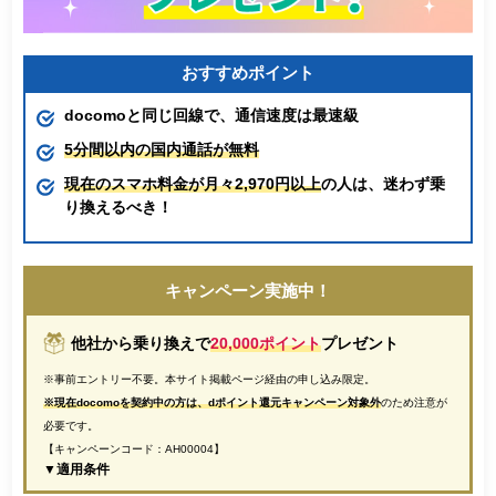
おすすめポイント
docomoと同じ回線で、通信速度は最速級
5分間以内の国内通話が無料
現在のスマホ料金が月々2,970円以上
の人は、迷わず乗
り換えるべき！
キャンペーン実施中！
他社から乗り換えで
20,000ポイント
プレゼント
※事前エントリー不要。本サイト掲載ページ経由の申し込み限定。
※現在docomoを契約中の方は、dポイント還元キャンペーン対象外
のため注意が
必要です。
【キャンペーンコード：AH00004】
▼適用条件