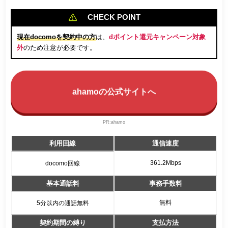
CHECK POINT
現在docomoを契約中の方
は、
dポイント還元キャンペーン対象
外
のため注意が必要です。
ahamoの公式サイトへ
PR:ahamo
利用回線
通信速度
361.2Mbps
docomo回線
基本通話料
事務手数料
無料
5分以内の通話無料
契約期間の縛り
支払方法