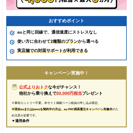
おすすめポイント
auと同じ回線で、通信速度にストレスなし
使い方に合わせて
2種類のプラン
から選べる
実店舗での対面サポートが利用できる
キャンペーン実施中！
公式よりおトク
な今がチャンス！
他社から乗り換えで
20,000円相当
プレゼント
※事前エントリー不要。本サイト掲載ページ経由の申し込み限定。
※現在auまたはpovoを契約中の方は、au PAY残高還元キャンペーン対象外
のた
め注意が必要です。
▼適用条件