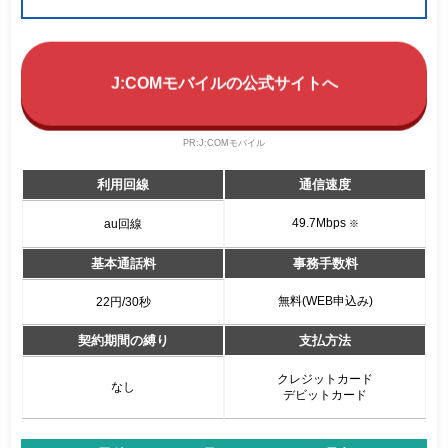
J:COMモバイルの公式サイトへ
PR:J:COMモバイル
利用回線
通信速度
49.7Mbps
au回線
※
基本通話料
事務手数料
無料(WEB申込み)
22円/30秒
契約期間の縛り
支払方法
クレジットカード
なし
デビットカード