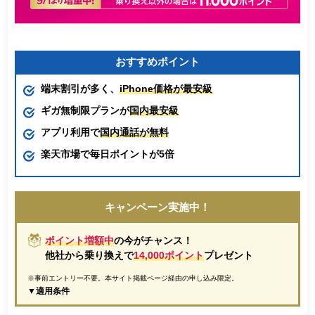
おすすめポイント
端末割引が多く、
iPhone価格が最安級
ギガ無制限プランが
国内最安級
アプリ利用で
国内通話が無料
楽天市場で毎日ポイントが5倍
キャンペーン実施中！
ポイント増額中
の今がチャンス！
他社から乗り換えで
14,000ポイント
プレゼント
※事前エントリー不要。本サイト掲載ページ経由の申し込み限定。
▼適用条件